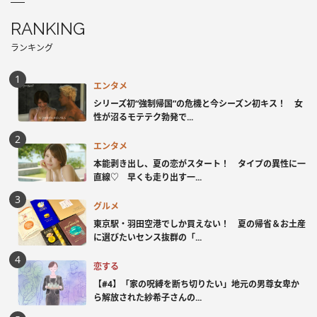
RANKING
ランキング
エンタメ
シリーズ初“強制帰国”の危機と今シーズン初キス！ 女
性が沼るモテテク勃発で...
エンタメ
本能剥き出し、夏の恋がスタート！ タイプの異性に一
直線♡ 早くも走り出す一...
グルメ
東京駅・羽田空港でしか買えない！ 夏の帰省＆お土産
に選びたいセンス抜群の「...
恋する
【#4】「家の呪縛を断ち切りたい」地元の男尊女卑か
ら解放された紗希子さんの...