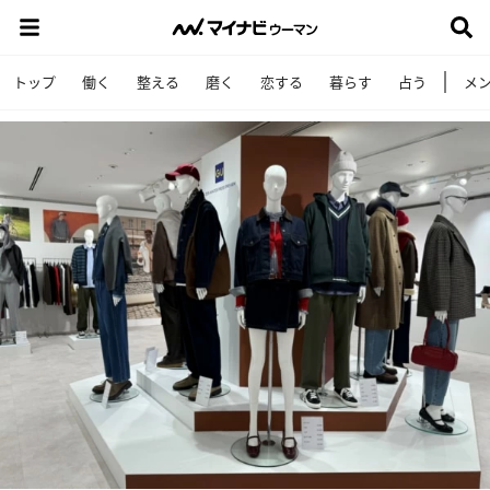
トップ
働く
整える
磨く
恋する
暮らす
占う
メ