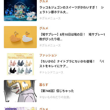
グルメ
ラッコ＆ジュゴンのスイーツがかわいすぎ！ シ
ェラトン都ホテル大...
＃グルメニュース
グルメ
【鳩サブレー】8月10日は鳩の日！ 鳩サブレー1
枚がぴったり収...
＃グルメニュース
ファッション
【ちいかわ】ナイトブラにちいかわ登場！ 「バ
ストをキレイにケア...
＃トレンドニュース
暮らす
【第748話】信じちゃった
＃ないものねだりの女達。
グルメ