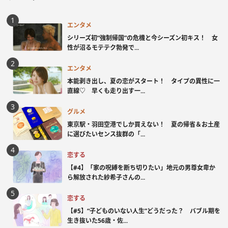
エンタメ
シリーズ初“強制帰国”の危機と今シーズン初キス！ 女
性が沼るモテテク勃発で...
エンタメ
本能剥き出し、夏の恋がスタート！ タイプの異性に一
直線♡ 早くも走り出す一...
グルメ
東京駅・羽田空港でしか買えない！ 夏の帰省＆お土産
に選びたいセンス抜群の「...
恋する
【#4】「家の呪縛を断ち切りたい」地元の男尊女卑か
ら解放された紗希子さんの...
恋する
【#5】“子どものいない人生”どうだった？ バブル期を
生き抜いた56歳・佐...