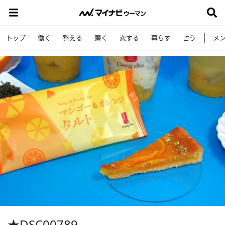
トップ
働く
整える
磨く
恋する
暮らす
占う
メ
★DSC00789