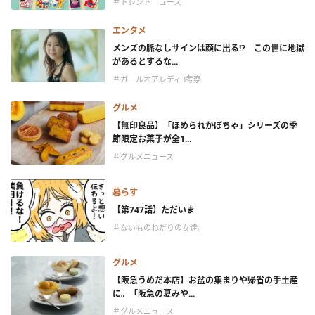
＃トレンドニュース
エンタメ
メンズの脈なしサインは顔に出る!? この世に地獄
があるとするな...
＃ガールオアレディ3考察
グルメ
【無印良品】「ほめられかぼちゃ」シリーズの季
節限定お菓子が全1...
＃グルメニュース
暮らす
【第747話】ただいま
＃ないものねだりの女達。
グルメ
【阪急うめだ本店】お盆の集まりや帰省の手土産
に。「阪急の夏みや...
＃グルメニュース