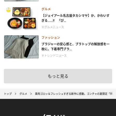
グルメ
【ジェイアール名古屋タカシマヤ】か、かわいす
ぎる……!! 「ぴ...
＃グルメニュース
ファッション
ブラジャーの安心感と、ブラトップの解放感を一
枚に。下着専門ブラ...
＃トレンドニュース
もっと見る
トップ
グルメ
果肉ゴロッ＆フレッシュすぎる新作に感動。ゴンチャの夏限定「FRES