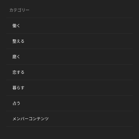
カテゴリー
働く
整える
磨く
恋する
暮らす
占う
メンバーコンテンツ