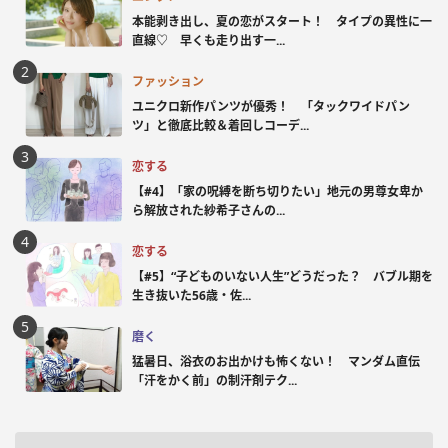
本能剥き出し、夏の恋がスタート！ タイプの異性に一
直線♡ 早くも走り出す一...
ファッション
ユニクロ新作パンツが優秀！ 「タックワイドパン
ツ」と徹底比較＆着回しコーデ...
恋する
【#4】「家の呪縛を断ち切りたい」地元の男尊女卑か
ら解放された紗希子さんの...
恋する
【#5】“子どものいない人生”どうだった？ バブル期を
生き抜いた56歳・佐...
磨く
猛暑日、浴衣のお出かけも怖くない！ マンダム直伝
「汗をかく前」の制汗剤テク...