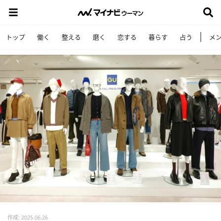
トップ
働く
整える
磨く
恋する
暮らす
占う
メ
作成: 2025.06.26