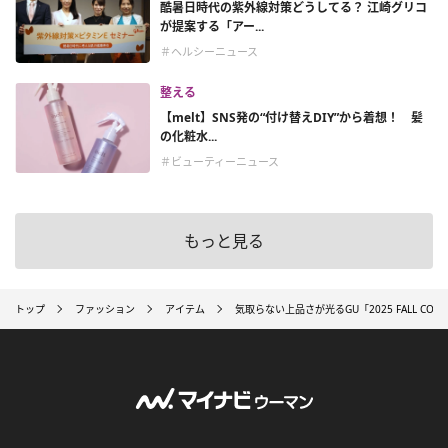
酷暑日時代の紫外線対策どうしてる？ 江崎グリコ
が提案する「アー...
＃ヘルシーニュース
整える
【melt】SNS発の“付け替えDIY”から着想！ 髪
の化粧水...
＃ビューティーニュース
もっと見る
トップ
ファッション
アイテム
気取らない上品さが光るGU「2025 FALL C