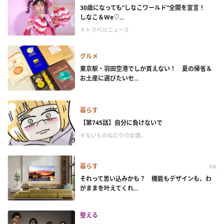
30歳になっても“しなこワールド”全開を宣言！
しなこ＆We♡...
＃トラベルニュース
グルメ
東京駅・羽田空港でしか買えない！ 夏の帰省＆
お土産に選びたいセ...
暮らす
【第745話】自分に負けないで
＃ないものねだりの女達。
暮らす
PR
それって思い込みかも？ 機能もデザインも、わ
がままを叶えてくれ...
整える