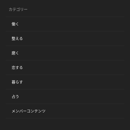
カテゴリー
働く
整える
磨く
恋する
暮らす
占う
メンバーコンテンツ