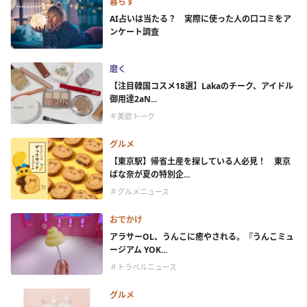
暮らす
AI占いは当たる？ 実際に使った人の口コミをア
ンケート調査
磨く
【注目韓国コスメ18選】Lakaのチーク、アイドル
御用達2aN...
＃美欲トーク
グルメ
【東京駅】帰省土産を探している人必見！ 東京
ばな奈が夏の特別企...
＃グルメニュース
おでかけ
アラサーOL、うんこに癒やされる。『うんこミュ
ージアム YOK...
＃トラベルニュース
グルメ