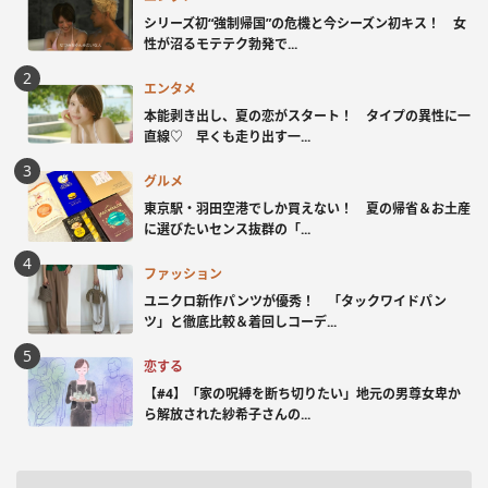
シリーズ初“強制帰国”の危機と今シーズン初キス！ 女
性が沼るモテテク勃発で...
エンタメ
本能剥き出し、夏の恋がスタート！ タイプの異性に一
直線♡ 早くも走り出す一...
グルメ
東京駅・羽田空港でしか買えない！ 夏の帰省＆お土産
に選びたいセンス抜群の「...
ファッション
ユニクロ新作パンツが優秀！ 「タックワイドパン
ツ」と徹底比較＆着回しコーデ...
恋する
【#4】「家の呪縛を断ち切りたい」地元の男尊女卑か
ら解放された紗希子さんの...