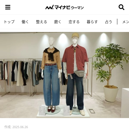
トップ
働く
整える
磨く
恋する
暮らす
占う
メ
作成: 2025.06.26