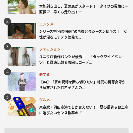
本能剥き出し、夏の恋がスタート！ タイプの異性に一
直線♡ 早くも走り出す一...
エンタメ
シリーズ初“強制帰国”の危機と今シーズン初キス！ 女
性が沼るモテテク勃発で...
ファッション
ユニクロ新作パンツが優秀！ 「タックワイドパン
ツ」と徹底比較＆着回しコーデ...
恋する
【#4】「家の呪縛を断ち切りたい」地元の男尊女卑か
ら解放された紗希子さんの...
グルメ
東京駅・羽田空港でしか買えない！ 夏の帰省＆お土産
に選びたいセンス抜群の「...