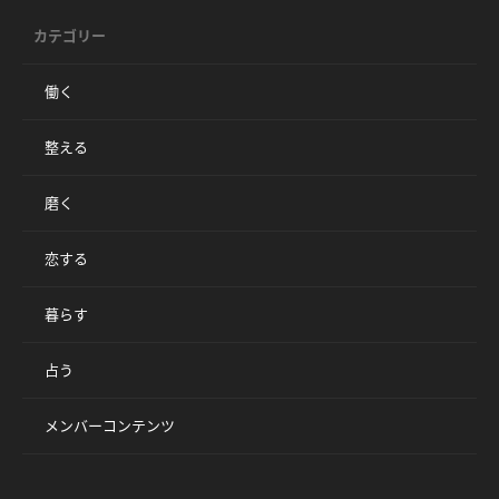
カテゴリー
働く
整える
磨く
恋する
暮らす
占う
メンバーコンテンツ