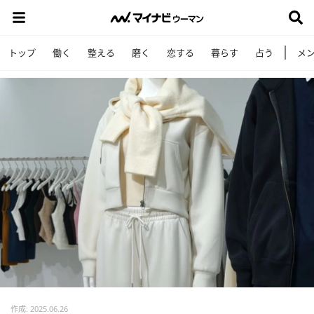
トップ
働く
整える
磨く
恋する
暮らす
占う
メ
作成: 2025.06.26