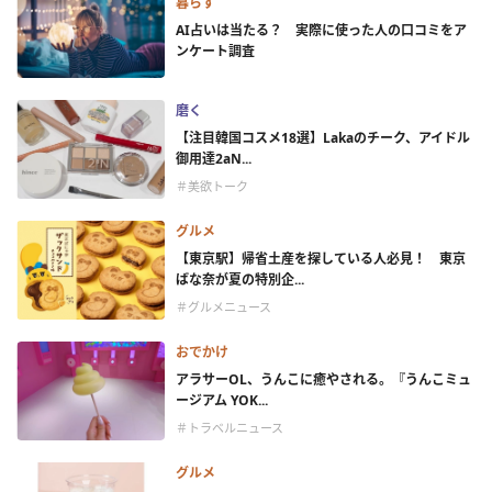
暮らす
AI占いは当たる？ 実際に使った人の口コミをア
ンケート調査
磨く
【注目韓国コスメ18選】Lakaのチーク、アイドル
御用達2aN...
＃美欲トーク
グルメ
【東京駅】帰省土産を探している人必見！ 東京
ばな奈が夏の特別企...
＃グルメニュース
おでかけ
アラサーOL、うんこに癒やされる。『うんこミュ
ージアム YOK...
＃トラベルニュース
グルメ