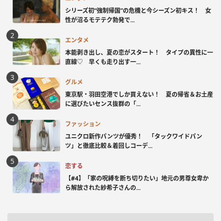
シリーズ初“強制帰国”の危機と今シーズン初キス！ 女
性が沼るモテテク勃発で...
エンタメ
本能剥き出し、夏の恋がスタート！ タイプの異性に一
直線♡ 早くも走り出す一...
グルメ
東京駅・羽田空港でしか買えない！ 夏の帰省＆お土産
に選びたいセンス抜群の「...
ファッション
ユニクロ新作パンツが優秀！ 「タックワイドパン
ツ」と徹底比較＆着回しコーデ...
恋する
【#4】「家の呪縛を断ち切りたい」地元の男尊女卑か
ら解放された紗希子さんの...