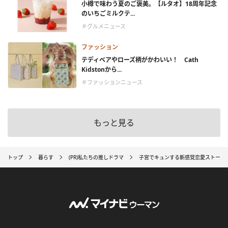
小樽で味わう夏のご褒美。【ルタオ】18周年記念
のいちごミルクテ...
＃グルメニュース
ファッション
テディベアやローズ柄がかわいい！ Cath
Kidstonから...
＃ファッションニュース
もっと見る
トップ
暮らす
(PR)私たちの推しドラマ
子宮でキュンする新感覚恋愛ストーリー