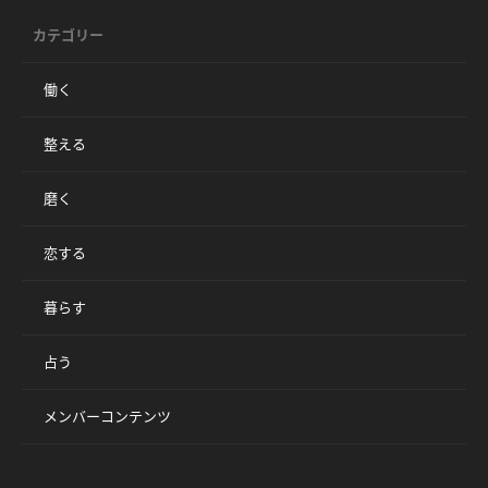
カテゴリー
働く
整える
磨く
恋する
暮らす
占う
メンバーコンテンツ