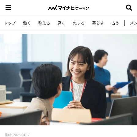
トップ
働く
整える
磨く
恋する
暮らす
占う
メ
作成: 2025.04.17