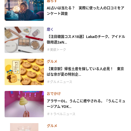
暮らす
AI占いは当たる？ 実際に使った人の口コミをア
ンケート調査
磨く
【注目韓国コスメ18選】Lakaのチーク、アイドル
御用達2aN...
＃美欲トーク
グルメ
【東京駅】帰省土産を探している人必見！ 東京
ばな奈が夏の特別企...
＃グルメニュース
おでかけ
アラサーOL、うんこに癒やされる。『うんこミュ
ージアム YOK...
＃トラベルニュース
グルメ