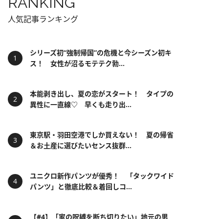
RANKING
人気記事ランキング
シリーズ初“強制帰国”の危機と今シーズン初キ
ス！ 女性が沼るモテテク勃...
本能剥き出し、夏の恋がスタート！ タイプの
異性に一直線♡ 早くも走り出...
東京駅・羽田空港でしか買えない！ 夏の帰省
＆お土産に選びたいセンス抜群...
ユニクロ新作パンツが優秀！ 「タックワイド
パンツ」と徹底比較＆着回しコ...
【#4】「家の呪縛を断ち切りたい」地元の男