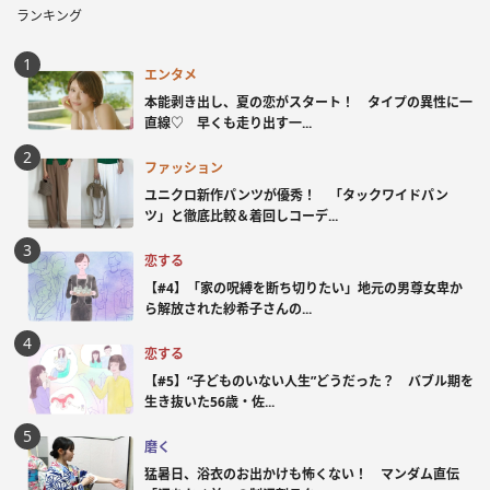
ランキング
エンタメ
本能剥き出し、夏の恋がスタート！ タイプの異性に一
直線♡ 早くも走り出す一...
ファッション
ユニクロ新作パンツが優秀！ 「タックワイドパン
ツ」と徹底比較＆着回しコーデ...
恋する
【#4】「家の呪縛を断ち切りたい」地元の男尊女卑か
ら解放された紗希子さんの...
恋する
【#5】“子どものいない人生”どうだった？ バブル期を
生き抜いた56歳・佐...
磨く
猛暑日、浴衣のお出かけも怖くない！ マンダム直伝