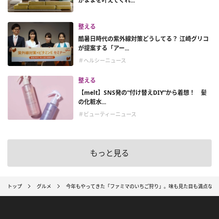
がままを叶えてくれ...
整える
酷暑日時代の紫外線対策どうしてる？ 江崎グリコ
が提案する「アー...
＃ヘルシーニュース
整える
【melt】SNS発の“付け替えDIY”から着想！ 髪
の化粧水...
＃ビューティーニュース
もっと見る
トップ
グルメ
今年もやってきた「ファミマのいちご狩り」。味も見た目も満点な注