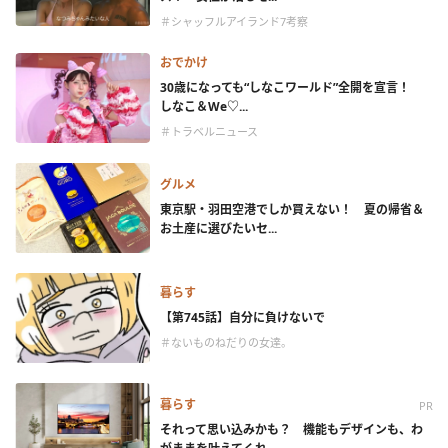
＃シャッフルアイランド7考察
おでかけ
30歳になっても“しなこワールド”全開を宣言！
しなこ＆We♡...
＃トラベルニュース
グルメ
東京駅・羽田空港でしか買えない！ 夏の帰省＆
お土産に選びたいセ...
暮らす
【第745話】自分に負けないで
＃ないものねだりの女達。
暮らす
PR
それって思い込みかも？ 機能もデザインも、わ