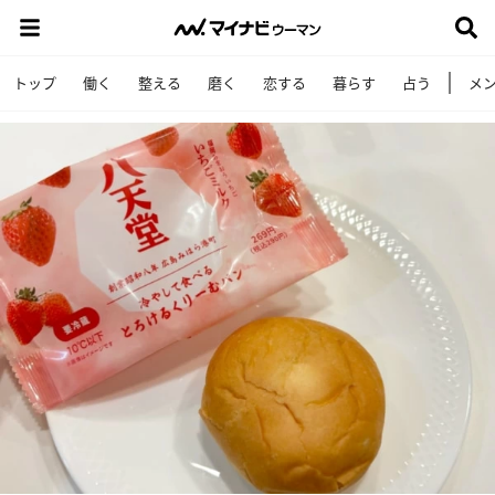
トップ
働く
整える
磨く
恋する
暮らす
占う
メ