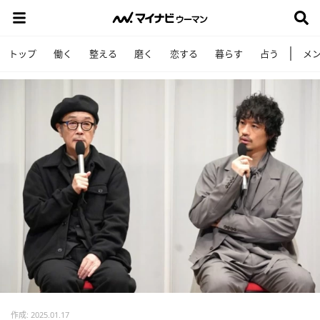
トップ
働く
整える
磨く
恋する
暮らす
占う
メ
作成: 2025.01.17