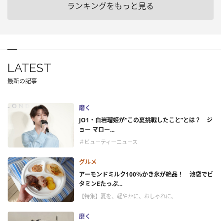
ランキングをもっと見る
LATEST
最新の記事
磨く
JO1・白岩瑠姫が“この夏挑戦したこと”とは？ ジ
ョー マロー...
＃ビューティーニュース
グルメ
アーモンドミルク100％かき氷が絶品！ 池袋でビ
タミンEたっぷ...
【特集】夏を、軽やかに、おしゃれに。
磨く