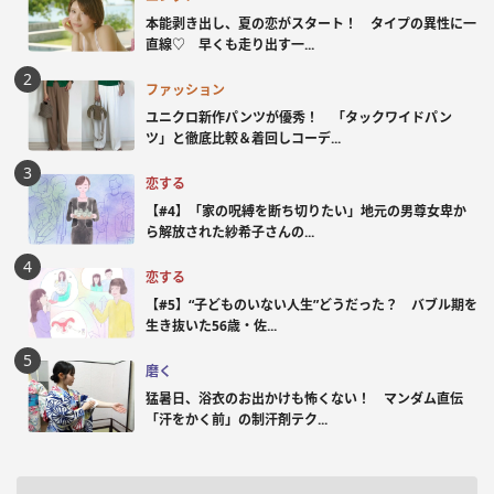
本能剥き出し、夏の恋がスタート！ タイプの異性に一
直線♡ 早くも走り出す一...
ファッション
ユニクロ新作パンツが優秀！ 「タックワイドパン
ツ」と徹底比較＆着回しコーデ...
恋する
【#4】「家の呪縛を断ち切りたい」地元の男尊女卑か
ら解放された紗希子さんの...
恋する
【#5】“子どものいない人生”どうだった？ バブル期を
生き抜いた56歳・佐...
磨く
猛暑日、浴衣のお出かけも怖くない！ マンダム直伝
「汗をかく前」の制汗剤テク...