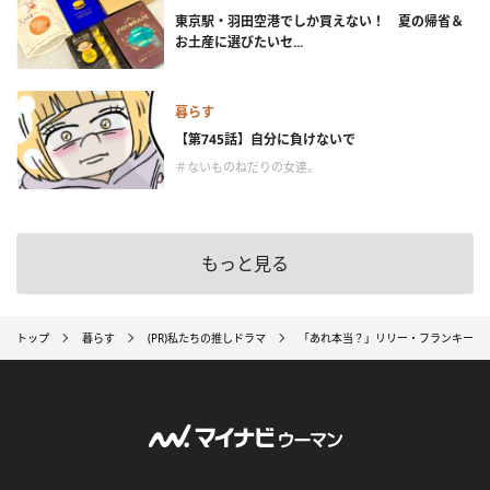
東京駅・羽田空港でしか買えない！ 夏の帰省＆
お土産に選びたいセ...
暮らす
【第745話】自分に負けないで
＃ないものねだりの女達。
もっと見る
トップ
暮らす
(PR)私たちの推しドラマ
「あれ本当？」リリー・フランキーが伊