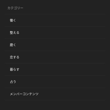
カテゴリー
働く
整える
磨く
恋する
暮らす
占う
メンバーコンテンツ