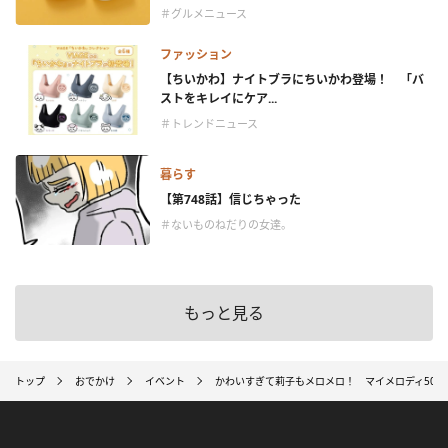
＃グルメニュース
ファッション
【ちいかわ】ナイトブラにちいかわ登場！ 「バ
ストをキレイにケア...
＃トレンドニュース
暮らす
【第748話】信じちゃった
＃ないものねだりの女達。
もっと見る
トップ
おでかけ
イベント
かわいすぎて莉子もメロメロ！ マイメロディ50周