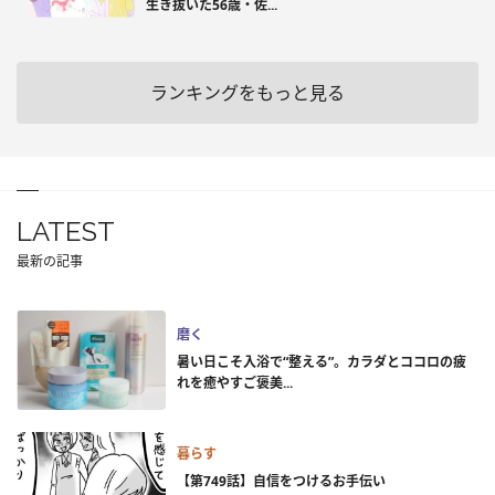
生き抜いた56歳・佐...
ランキングをもっと見る
LATEST
最新の記事
磨く
暑い日こそ入浴で“整える”。カラダとココロの疲
れを癒やすご褒美...
暮らす
【第749話】自信をつけるお手伝い