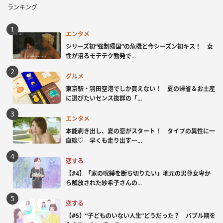
ランキング
エンタメ
シリーズ初“強制帰国”の危機と今シーズン初キス！ 女
性が沼るモテテク勃発で...
グルメ
東京駅・羽田空港でしか買えない！ 夏の帰省＆お土産
に選びたいセンス抜群の「...
エンタメ
本能剥き出し、夏の恋がスタート！ タイプの異性に一
直線♡ 早くも走り出す一...
恋する
【#4】「家の呪縛を断ち切りたい」地元の男尊女卑か
ら解放された紗希子さんの...
恋する
【#5】“子どものいない人生”どうだった？ バブル期を