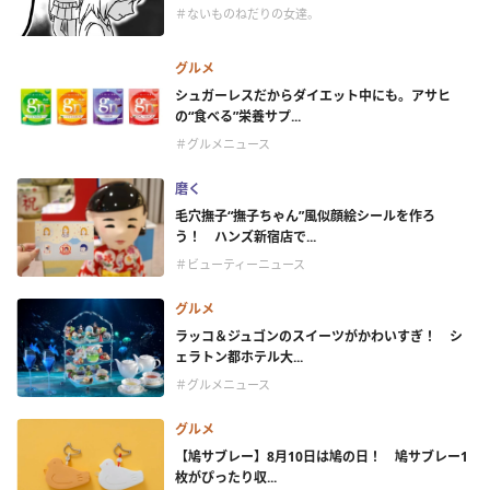
＃ないものねだりの女達。
グルメ
シュガーレスだからダイエット中にも。アサヒ
の“食べる”栄養サプ...
＃グルメニュース
磨く
毛穴撫子“撫子ちゃん”風似顔絵シールを作ろ
う！ ハンズ新宿店で...
＃ビューティーニュース
グルメ
ラッコ＆ジュゴンのスイーツがかわいすぎ！ シ
ェラトン都ホテル大...
＃グルメニュース
グルメ
【鳩サブレー】8月10日は鳩の日！ 鳩サブレー1
枚がぴったり収...