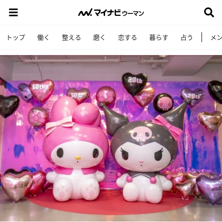
トップ
働く
整える
磨く
恋する
暮らす
占う
メ