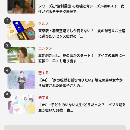
シリーズ初“強制帰国”の危機と今シーズン初キス！ 女
性が沼るモテテク勃発で...
グルメ
東京駅・羽田空港でしか買えない！ 夏の帰省＆お土産
に選びたいセンス抜群の「...
エンタメ
本能剥き出し、夏の恋がスタート！ タイプの異性に一
直線♡ 早くも走り出す一...
恋する
【#4】「家の呪縛を断ち切りたい」地元の男尊女卑か
ら解放された紗希子さんの...
恋する
【#5】“子どものいない人生”どうだった？ バブル期を
生き抜いた56歳・佐...