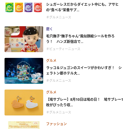
シュガーレスだからダイエット中にも。アサヒ
の“食べる”栄養サプ...
＃グルメニュース
磨く
毛穴撫子“撫子ちゃん”風似顔絵シールを作ろ
う！ ハンズ新宿店で...
＃ビューティーニュース
グルメ
ラッコ＆ジュゴンのスイーツがかわいすぎ！ シ
ェラトン都ホテル大...
＃グルメニュース
グルメ
【鳩サブレー】8月10日は鳩の日！ 鳩サブレー1
枚がぴったり収...
＃グルメニュース
ファッション