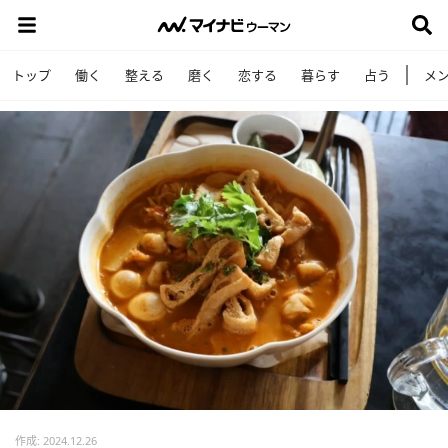
トップ
働く
整える
磨く
恋する
暮らす
占う
メ
作成: 2024.12.26