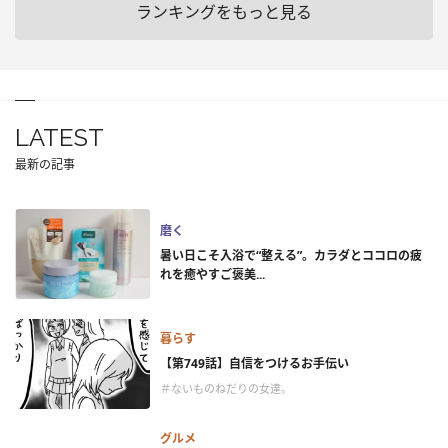
ランキングをもっと見る
LATEST
最新の記事
磨く
暑い日こそ入浴で“整える”。カラダとココロの疲
れを癒やすご褒美...
暮らす
【第749話】自信をつけるお手伝い
＃ないものねだりの女達。
グルメ