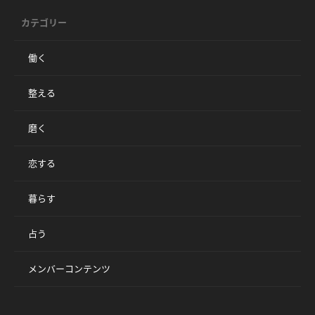
カテゴリー
働く
整える
磨く
恋する
暮らす
占う
メンバーコンテンツ