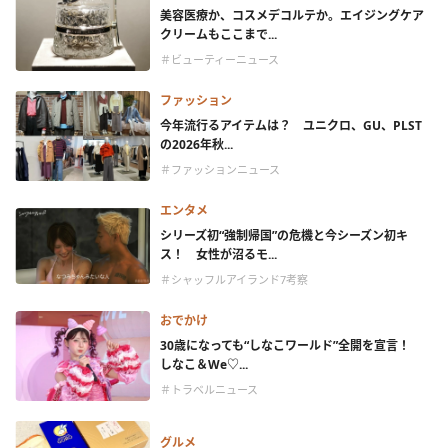
美容医療か、コスメデコルテか。エイジングケア
クリームもここまで...
＃ビューティーニュース
ファッション
今年流行るアイテムは？ ユニクロ、GU、PLST
の2026年秋...
＃ファッションニュース
エンタメ
シリーズ初“強制帰国”の危機と今シーズン初キ
ス！ 女性が沼るモ...
＃シャッフルアイランド7考察
おでかけ
30歳になっても“しなこワールド”全開を宣言！
しなこ＆We♡...
＃トラベルニュース
グルメ