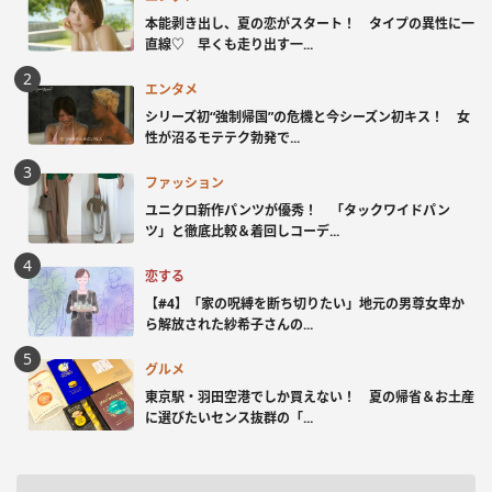
本能剥き出し、夏の恋がスタート！ タイプの異性に一
直線♡ 早くも走り出す一...
エンタメ
シリーズ初“強制帰国”の危機と今シーズン初キス！ 女
性が沼るモテテク勃発で...
ファッション
ユニクロ新作パンツが優秀！ 「タックワイドパン
ツ」と徹底比較＆着回しコーデ...
恋する
【#4】「家の呪縛を断ち切りたい」地元の男尊女卑か
ら解放された紗希子さんの...
グルメ
東京駅・羽田空港でしか買えない！ 夏の帰省＆お土産
に選びたいセンス抜群の「...