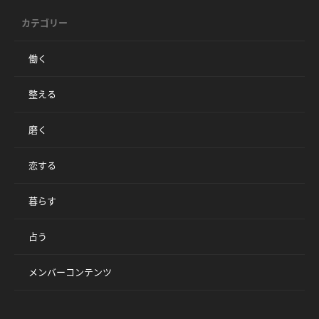
カテゴリー
働く
整える
磨く
恋する
暮らす
占う
メンバーコンテンツ