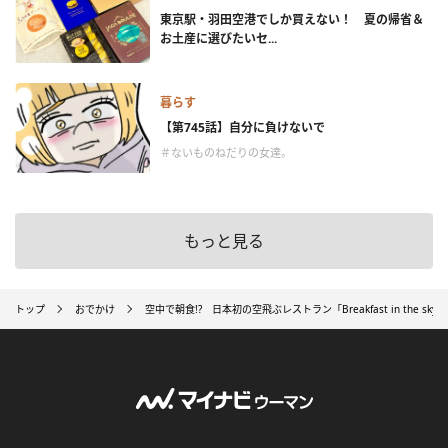
東京駅・羽田空港でしか買えない！ 夏の帰省＆
お土産に選びたいセ...
暮らす
【第745話】自分に負けないで
＃ないものねだりの女達。
もっと見る
トップ
おでかけ
空中で朝食!? 日本初の空飛ぶレストラン「Breakfast in the sk