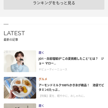
ランキングをもっと見る
LATEST
最新の記事
磨く
JO1・白岩瑠姫が“この夏挑戦したこと”とは？ ジ
ョー マロー...
＃ビューティーニュース
グルメ
アーモンドミルク100％かき氷が絶品！ 池袋でビ
タミンEたっぷ...
【特集】夏を、軽やかに、おしゃれに。
磨く