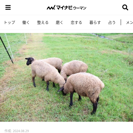
トップ
働く
整える
磨く
恋する
暮らす
占う
メ
作成: 2024.08.29