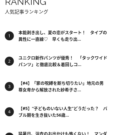
RANKING
人気記事ランキング
本能剥き出し、夏の恋がスタート！ タイプの
異性に一直線♡ 早くも走り出...
ユニクロ新作パンツが優秀！ 「タックワイド
パンツ」と徹底比較＆着回しコ...
【#4】「家の呪縛を断ち切りたい」地元の男
尊女卑から解放された紗希子さ...
【#5】“子どものいない人生”どうだった？ バ
ブル期を生き抜いた56歳...
猛暑日、浴衣のお出かけも怖くない！ マンダ