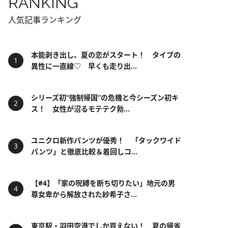
RANKING
人気記事ランキング
本能剥き出し、夏の恋がスタート！ タイプの
異性に一直線♡ 早くも走り出...
シリーズ初“強制帰国”の危機と今シーズン初キ
ス！ 女性が沼るモテテク勃...
ユニクロ新作パンツが優秀！ 「タックワイド
パンツ」と徹底比較＆着回しコ...
【#4】「家の呪縛を断ち切りたい」地元の男
尊女卑から解放された紗希子さ...
東京駅・羽田空港でしか買えない！ 夏の帰省