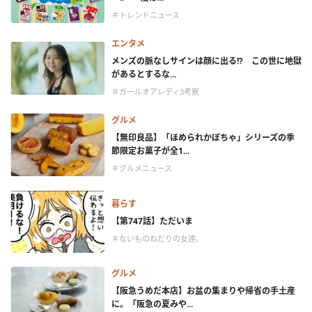
＃トレンドニュース
エンタメ
メンズの脈なしサインは顔に出る!? この世に地獄
があるとするな...
＃ガールオアレディ3考察
グルメ
【無印良品】「ほめられかぼちゃ」シリーズの季
節限定お菓子が全1...
＃グルメニュース
暮らす
【第747話】ただいま
＃ないものねだりの女達。
グルメ
【阪急うめだ本店】お盆の集まりや帰省の手土産
に。「阪急の夏みや...