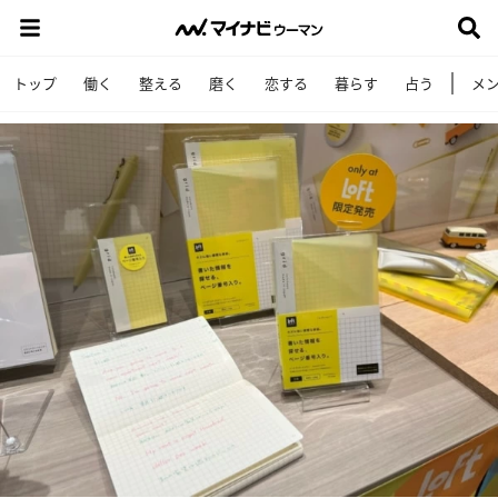
トップ
働く
整える
磨く
恋する
暮らす
占う
メ