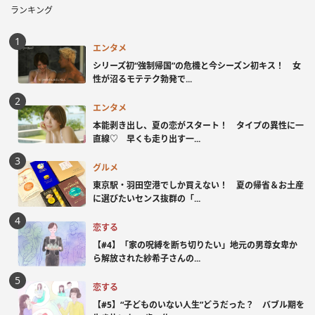
ランキング
エンタメ
シリーズ初“強制帰国”の危機と今シーズン初キス！ 女
性が沼るモテテク勃発で...
エンタメ
本能剥き出し、夏の恋がスタート！ タイプの異性に一
直線♡ 早くも走り出す一...
グルメ
東京駅・羽田空港でしか買えない！ 夏の帰省＆お土産
に選びたいセンス抜群の「...
恋する
【#4】「家の呪縛を断ち切りたい」地元の男尊女卑か
ら解放された紗希子さんの...
恋する
【#5】“子どものいない人生”どうだった？ バブル期を