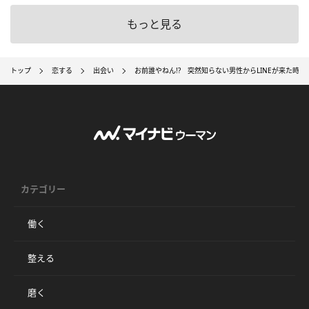
もっと見る
トップ
恋する
出会い
お前誰やねん!? 突然知らない男性からLINEが来た時
カテゴリー
働く
整える
磨く