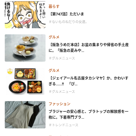
暮らす
【第747話】ただいま
＃ないものねだりの女達。
グルメ
【阪急うめだ本店】お盆の集まりや帰省の手土産
に。「阪急の夏みや...
＃グルメニュース
グルメ
【ジェイアール名古屋タカシマヤ】か、かわいす
ぎる……!! 「ぴ...
＃グルメニュース
ファッション
ブラジャーの安心感と、ブラトップの解放感を一
枚に。下着専門ブラ...
＃トレンドニュース