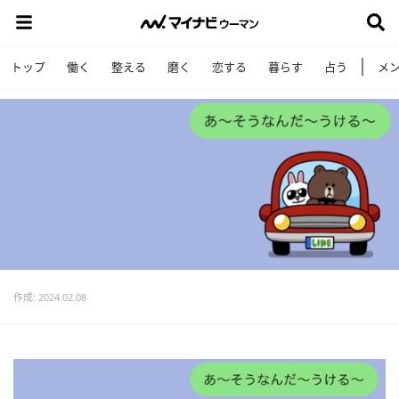
トップ
働く
整える
磨く
恋する
暮らす
占う
メ
作成: 2024.02.08