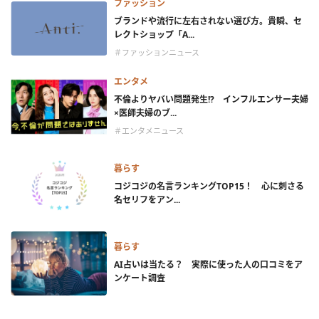
ファッション
ブランドや流行に左右されない選び方。貴瞬、セ
レクトショップ「A...
＃ファッションニュース
エンタメ
不倫よりヤバい問題発生!? インフルエンサー夫婦
×医師夫婦のブ...
＃エンタメニュース
暮らす
コジコジの名言ランキングTOP15！ 心に刺さる
名セリフをアン...
暮らす
AI占いは当たる？ 実際に使った人の口コミをア
ンケート調査