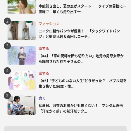
本能剥き出し、夏の恋がスタート！ タイプの異性に一
直線♡ 早くも走り出す一...
ファッション
ユニクロ新作パンツが優秀！ 「タックワイドパン
ツ」と徹底比較＆着回しコーデ...
恋する
【#4】「家の呪縛を断ち切りたい」地元の男尊女卑か
ら解放された紗希子さんの...
恋する
【#5】“子どものいない人生”どうだった？ バブル期を
生き抜いた56歳・佐...
磨く
猛暑日、浴衣のお出かけも怖くない！ マンダム直伝
「汗をかく前」の制汗剤テク...