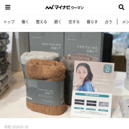
トップ
働く
整える
磨く
恋する
暮らす
占う
メ
作成: 2024.01.18