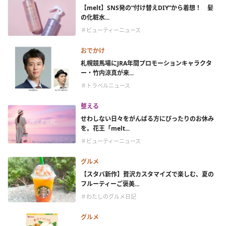
【melt】SNS発の“付け替えDIY”から着想！ 髪
の化粧水...
＃ビューティーニュース
おでかけ
札幌競馬場にJRA年間プロモーションキャラクタ
ー・竹内涼真が来...
＃トラベルニュース
整える
せわしない日々をがんばる方にぴったりのお休み
を。花王「melt...
＃ビューティーニュース
グルメ
【スタバ新作】贅沢カスタマイズで楽しむ、夏の
フルーティーご褒美...
＃わたしのグルメ日記
グルメ