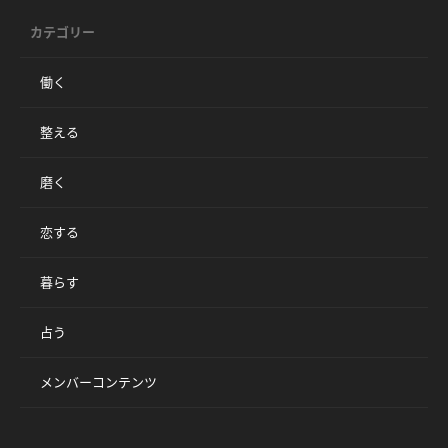
カテゴリー
働く
整える
磨く
恋する
暮らす
占う
メンバーコンテンツ