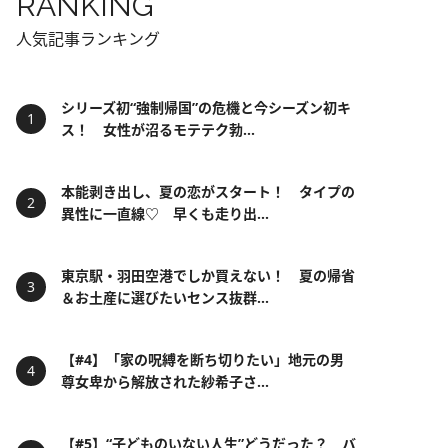
RANKING
人気記事ランキング
シリーズ初“強制帰国”の危機と今シーズン初キ
ス！ 女性が沼るモテテク勃...
本能剥き出し、夏の恋がスタート！ タイプの
異性に一直線♡ 早くも走り出...
東京駅・羽田空港でしか買えない！ 夏の帰省
＆お土産に選びたいセンス抜群...
【#4】「家の呪縛を断ち切りたい」地元の男
尊女卑から解放された紗希子さ...
【#5】“子どものいない人生”どうだった？ バ