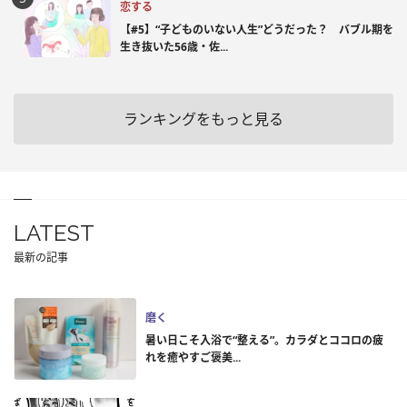
恋する
【#5】“子どものいない人生”どうだった？ バブル期を
生き抜いた56歳・佐...
ランキングをもっと見る
LATEST
最新の記事
磨く
暑い日こそ入浴で“整える”。カラダとココロの疲
れを癒やすご褒美...