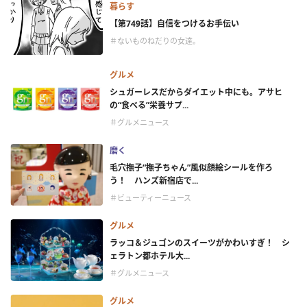
暮らす
【第749話】自信をつけるお手伝い
＃ないものねだりの女達。
グルメ
シュガーレスだからダイエット中にも。アサヒ
の“食べる”栄養サプ...
＃グルメニュース
磨く
毛穴撫子“撫子ちゃん”風似顔絵シールを作ろ
う！ ハンズ新宿店で...
＃ビューティーニュース
グルメ
ラッコ＆ジュゴンのスイーツがかわいすぎ！ シ
ェラトン都ホテル大...
＃グルメニュース
グルメ