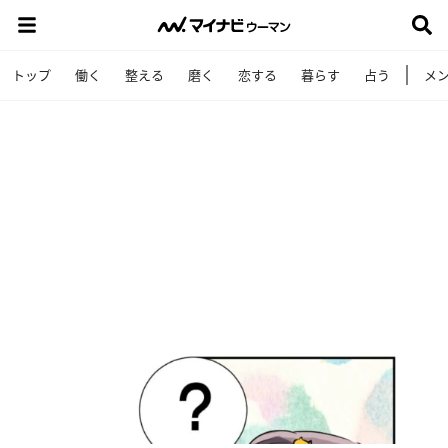
トップ
働く
整える
磨く
恋する
暮らす
占う
メ