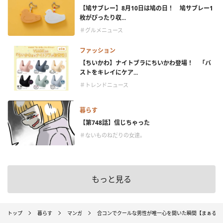
【鳩サブレー】8月10日は鳩の日！ 鳩サブレー1
枚がぴったり収...
＃グルメニュース
ファッション
【ちいかわ】ナイトブラにちいかわ登場！ 「バ
ストをキレイにケア...
＃トレンドニュース
暮らす
【第748話】信じちゃった
＃ないものねだりの女達。
もっと見る
トップ
暮らす
マンガ
合コンでクールな男性が唯一心を開いた瞬間【まぁるい