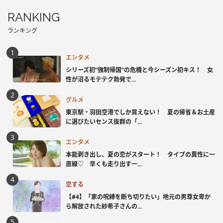
RANKING
ランキング
エンタメ
シリーズ初“強制帰国”の危機と今シーズン初キス！ 女
性が沼るモテテク勃発で...
グルメ
東京駅・羽田空港でしか買えない！ 夏の帰省＆お土産
に選びたいセンス抜群の「...
エンタメ
本能剥き出し、夏の恋がスタート！ タイプの異性に一
直線♡ 早くも走り出す一...
恋する
【#4】「家の呪縛を断ち切りたい」地元の男尊女卑か
ら解放された紗希子さんの...