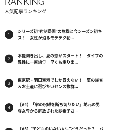
RANKING
人気記事ランキング
シリーズ初“強制帰国”の危機と今シーズン初キ
ス！ 女性が沼るモテテク勃...
本能剥き出し、夏の恋がスタート！ タイプの
異性に一直線♡ 早くも走り出...
東京駅・羽田空港でしか買えない！ 夏の帰省
＆お土産に選びたいセンス抜群...
【#4】「家の呪縛を断ち切りたい」地元の男
尊女卑から解放された紗希子さ...
【#5】“子どものいない人生”どうだった？ バ