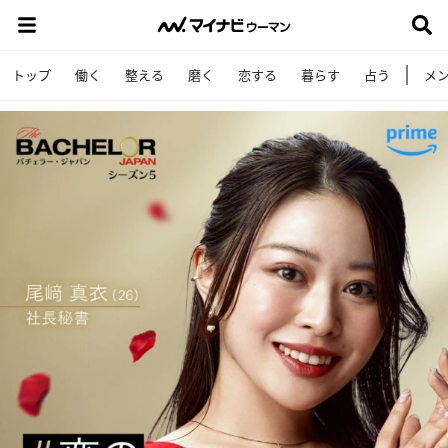
トップ
働く
整える
磨く
恋する
暮らす
占う
メ