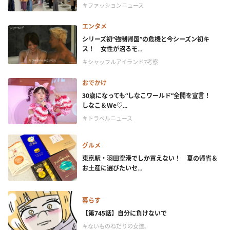
＃ファッションニュース
エンタメ
シリーズ初“強制帰国”の危機と今シーズン初キ
ス！ 女性が沼るモ...
＃シャッフルアイランド7考察
おでかけ
30歳になっても“しなこワールド”全開を宣言！
しなこ＆We♡...
＃トラベルニュース
グルメ
東京駅・羽田空港でしか買えない！ 夏の帰省＆
お土産に選びたいセ...
暮らす
【第745話】自分に負けないで
＃ないものねだりの女達。