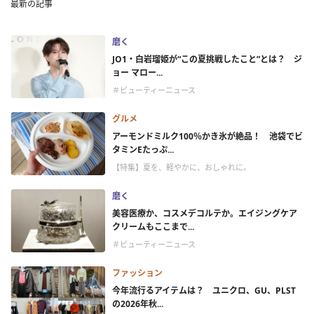
最新の記事
磨く
JO1・白岩瑠姫が“この夏挑戦したこと”とは？ ジ
ョー マロー...
＃ビューティーニュース
グルメ
アーモンドミルク100％かき氷が絶品！ 池袋でビ
タミンEたっぷ...
【特集】夏を、軽やかに、おしゃれに。
磨く
美容医療か、コスメデコルテか。エイジングケア
クリームもここまで...
＃ビューティーニュース
ファッション
今年流行るアイテムは？ ユニクロ、GU、PLST
の2026年秋...