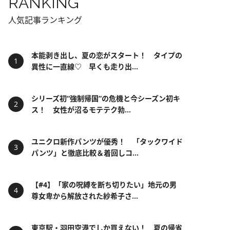
RANKING
人気記事ランキング
本能剥き出し、夏の恋がスタート！ タイプの
異性に一直線♡ 早くも走り出...
シリーズ初“強制帰国”の危機と今シーズン初キ
ス！ 女性が沼るモテテク勃...
ユニクロ新作パンツが優秀！ 「タックワイド
パンツ」と徹底比較＆着回しコ...
【#4】「家の呪縛を断ち切りたい」地元の男
尊女卑から解放された紗希子さ...
東京駅・羽田空港でしか買えない！ 夏の帰省