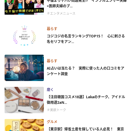
不倫よりヤバい問題発生!? インフルエンサー夫婦
×医師夫婦のブ...
＃エンタメニュース
暮らす
コジコジの名言ランキングTOP15！ 心に刺さる
名セリフをアン...
暮らす
AI占いは当たる？ 実際に使った人の口コミをア
ンケート調査
磨く
【注目韓国コスメ18選】Lakaのチーク、アイドル
御用達2aN...
＃美欲トーク
グルメ
【東京駅】帰省土産を探している人必見！ 東京