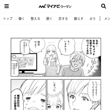
トップ
働く
整える
磨く
恋する
暮らす
占う
メ