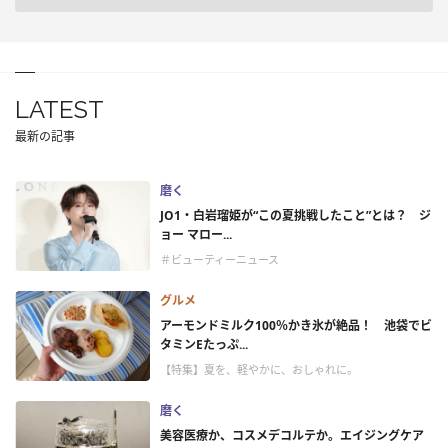
LATEST
最新の記事
磨く
JO1・白岩瑠姫が“この夏挑戦したこと”とは？ ジ
ョー マロー...
＃ビューティーニュース
グルメ
アーモンドミルク100％かき氷が絶品！ 池袋でビ
タミンEたっぷ...
【特集】夏を、軽やかに、おしゃれに。
磨く
美容医療か、コスメデコルテか。エイジングケア