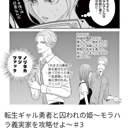
転生ギャル勇者と囚われの姫～モラハ
ラ義実家を攻略せよ～＃3