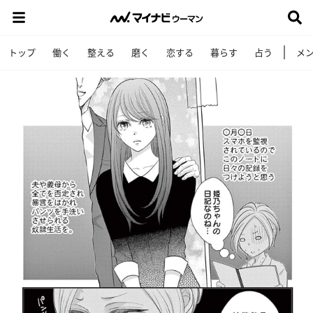
トップ
働く
整える
磨く
恋する
暮らす
占う
メ