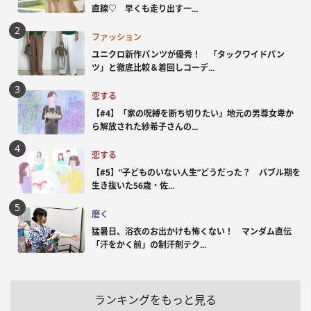
直線♡ 早くも走り出す一...
ファッション
ユニクロ新作パンツが優秀！ 「タックワイドパン
ツ」と徹底比較＆着回しコーデ...
恋する
【#4】「家の呪縛を断ち切りたい」地元の男尊女卑か
ら解放された紗希子さんの...
恋する
【#5】“子どものいない人生”どうだった？ バブル期を
生き抜いた56歳・佐...
磨く
猛暑日、浴衣のお出かけも怖くない！ マンダム直伝
「汗をかく前」の制汗剤テク...
ランキングをもっと見る