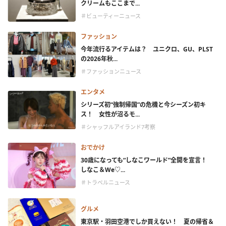
クリームもここまで...
＃ビューティーニュース
ファッション
今年流行るアイテムは？ ユニクロ、GU、PLST
の2026年秋...
＃ファッションニュース
エンタメ
シリーズ初“強制帰国”の危機と今シーズン初キ
ス！ 女性が沼るモ...
＃シャッフルアイランド7考察
おでかけ
30歳になっても“しなこワールド”全開を宣言！
しなこ＆We♡...
＃トラベルニュース
グルメ
東京駅・羽田空港でしか買えない！ 夏の帰省＆