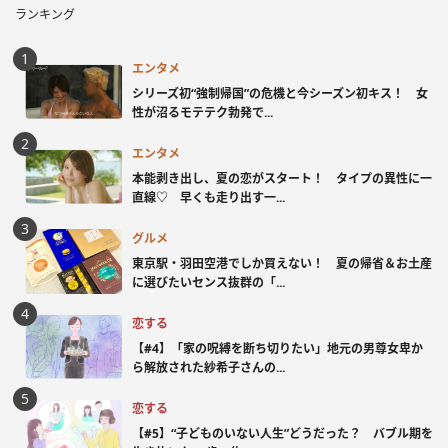
ランキング
エンタメ
シリーズ初“強制帰国”の危機と今シーズン初キス！ 女
性が沼るモテテク勃発で...
エンタメ
本能剥き出し、夏の恋がスタート！ タイプの異性に一
直線♡ 早くも走り出す一...
グルメ
東京駅・羽田空港でしか買えない！ 夏の帰省＆お土産
に選びたいセンス抜群の「...
恋する
【#4】「家の呪縛を断ち切りたい」地元の男尊女卑か
ら解放された紗希子さんの...
恋する
【#5】“子どものいない人生”どうだった？ バブル期を