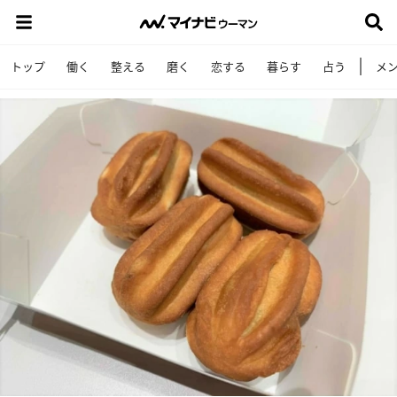
トップ
働く
整える
磨く
恋する
暮らす
占う
メ