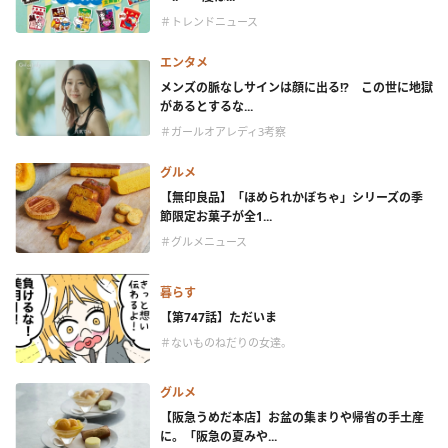
＃トレンドニュース
エンタメ
メンズの脈なしサインは顔に出る!? この世に地獄
があるとするな...
＃ガールオアレディ3考察
グルメ
【無印良品】「ほめられかぼちゃ」シリーズの季
節限定お菓子が全1...
＃グルメニュース
暮らす
【第747話】ただいま
＃ないものねだりの女達。
グルメ
【阪急うめだ本店】お盆の集まりや帰省の手土産
に。「阪急の夏みや...