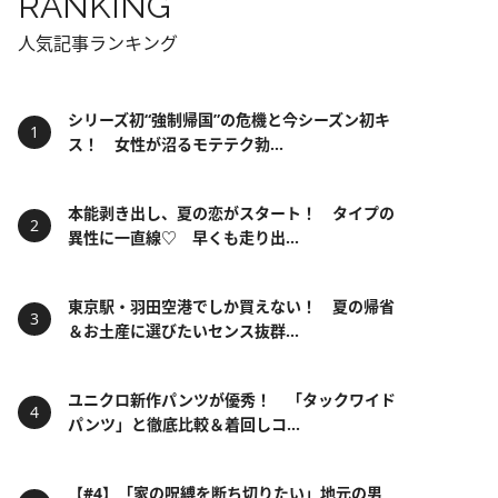
RANKING
人気記事ランキング
シリーズ初“強制帰国”の危機と今シーズン初キ
ス！ 女性が沼るモテテク勃...
本能剥き出し、夏の恋がスタート！ タイプの
異性に一直線♡ 早くも走り出...
東京駅・羽田空港でしか買えない！ 夏の帰省
＆お土産に選びたいセンス抜群...
ユニクロ新作パンツが優秀！ 「タックワイド
パンツ」と徹底比較＆着回しコ...
【#4】「家の呪縛を断ち切りたい」地元の男