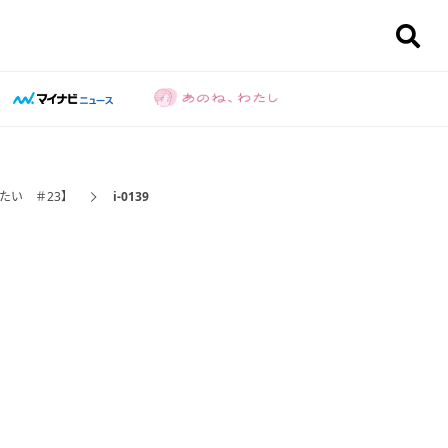
たい ＃23】
i-0139