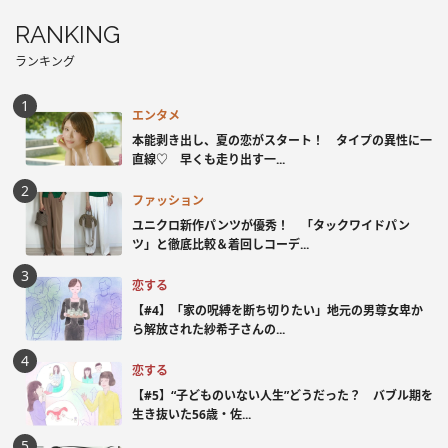
RANKING
ランキング
エンタメ
本能剥き出し、夏の恋がスタート！ タイプの異性に一
直線♡ 早くも走り出す一...
ファッション
ユニクロ新作パンツが優秀！ 「タックワイドパン
ツ」と徹底比較＆着回しコーデ...
恋する
【#4】「家の呪縛を断ち切りたい」地元の男尊女卑か
ら解放された紗希子さんの...
恋する
【#5】“子どものいない人生”どうだった？ バブル期を
生き抜いた56歳・佐...