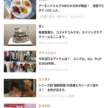
アーモンドミルク100％かき氷が絶品！ 池袋でビ
タミンEたっぷ...
【特集】夏を、軽やかに、おしゃれに。
磨く
美容医療か、コスメデコルテか。エイジングケア
クリームもここまで...
＃ビューティーニュース
ファッション
今年流行るアイテムは？ ユニクロ、GU、PLST
の2026年秋...
＃ファッションニュース
エンタメ
シリーズ初“強制帰国”の危機と今シーズン初キ
ス！ 女性が沼るモ...
＃シャッフルアイランド7考察
おでかけ