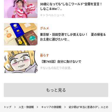
30歳になっても“しなこワールド”全開を宣言！
しなこ＆We♡...
＃トラベルニュース
グルメ
東京駅・羽田空港でしか買えない！ 夏の帰省＆
お土産に選びたいセ...
暮らす
【第745話】自分に負けないで
＃ないものねだりの女達。
もっと見る
トップ
人生・価値観
キャリアの価値観
幼少期は“本当に普通の子”。人との