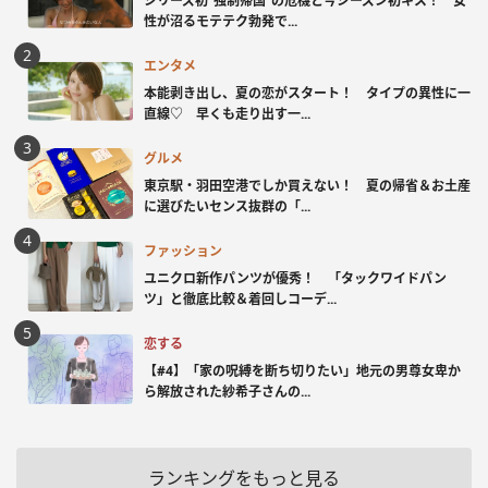
シリーズ初“強制帰国”の危機と今シーズン初キス！ 女
性が沼るモテテク勃発で...
エンタメ
本能剥き出し、夏の恋がスタート！ タイプの異性に一
直線♡ 早くも走り出す一...
グルメ
東京駅・羽田空港でしか買えない！ 夏の帰省＆お土産
に選びたいセンス抜群の「...
ファッション
ユニクロ新作パンツが優秀！ 「タックワイドパン
ツ」と徹底比較＆着回しコーデ...
恋する
【#4】「家の呪縛を断ち切りたい」地元の男尊女卑か
ら解放された紗希子さんの...
ランキングをもっと見る