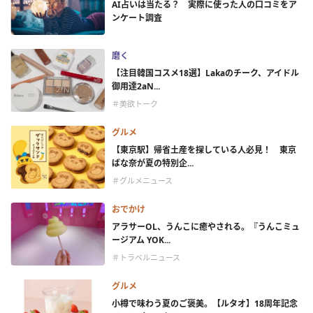
AI占いは当たる？ 実際に使った人の口コミをア
ンケート調査
磨く
【注目韓国コスメ18選】Lakaのチーク、アイドル
御用達2aN...
＃美欲トーク
グルメ
【東京駅】帰省土産を探している人必見！ 東京
ばな奈が夏の特別企...
＃グルメニュース
おでかけ
アラサーOL、うんこに癒やされる。『うんこミュ
ージアム YOK...
＃トラベルニュース
グルメ
小樽で味わう夏のご褒美。【ルタオ】18周年記念