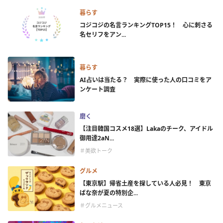
暮らす
コジコジの名言ランキングTOP15！ 心に刺さる
名セリフをアン...
暮らす
AI占いは当たる？ 実際に使った人の口コミをア
ンケート調査
磨く
【注目韓国コスメ18選】Lakaのチーク、アイドル
御用達2aN...
＃美欲トーク
グルメ
【東京駅】帰省土産を探している人必見！ 東京
ばな奈が夏の特別企...
＃グルメニュース