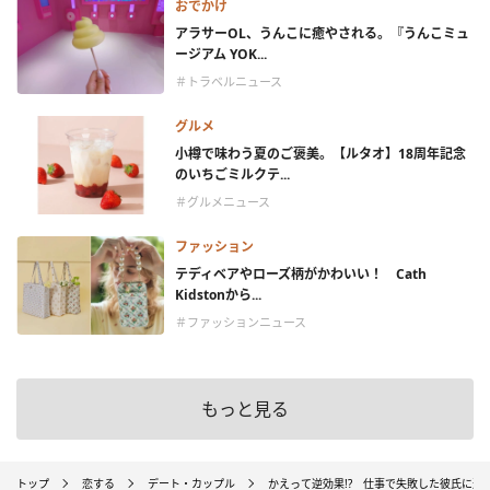
おでかけ
アラサーOL、うんこに癒やされる。『うんこミュ
ージアム YOK...
＃トラベルニュース
グルメ
小樽で味わう夏のご褒美。【ルタオ】18周年記念
のいちごミルクテ...
＃グルメニュース
ファッション
テディベアやローズ柄がかわいい！ Cath
Kidstonから...
＃ファッションニュース
もっと見る
トップ
恋する
デート・カップル
かえって逆効果!? 仕事で失敗した彼氏に送る