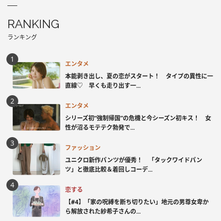
RANKING
ランキング
エンタメ
本能剥き出し、夏の恋がスタート！ タイプの異性に一
直線♡ 早くも走り出す一...
エンタメ
シリーズ初“強制帰国”の危機と今シーズン初キス！ 女
性が沼るモテテク勃発で...
ファッション
ユニクロ新作パンツが優秀！ 「タックワイドパン
ツ」と徹底比較＆着回しコーデ...
恋する
【#4】「家の呪縛を断ち切りたい」地元の男尊女卑か
ら解放された紗希子さんの...