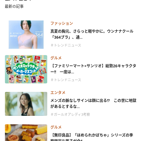
最新の記事
ファッション
真夏の胸元、さらっと軽やかに。ウンナナクール
「364ブラ」、通...
＃トレンドニュース
グルメ
【ファミリーマート×サンリオ】総勢26キャラクタ
ー!! 一度は...
＃トレンドニュース
エンタメ
メンズの脈なしサインは顔に出る!? この世に地獄
があるとするな...
＃ガールオアレディ3考察
グルメ
【無印良品】「ほめられかぼちゃ」シリーズの季