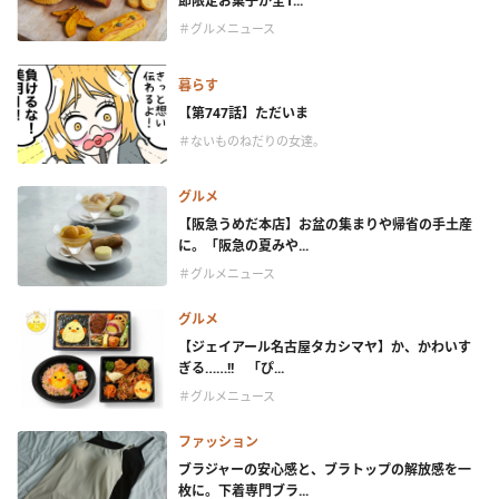
節限定お菓子が全1...
＃グルメニュース
暮らす
【第747話】ただいま
＃ないものねだりの女達。
グルメ
【阪急うめだ本店】お盆の集まりや帰省の手土産
に。「阪急の夏みや...
＃グルメニュース
グルメ
【ジェイアール名古屋タカシマヤ】か、かわいす
ぎる……!! 「ぴ...
＃グルメニュース
ファッション
ブラジャーの安心感と、ブラトップの解放感を一
枚に。下着専門ブラ...