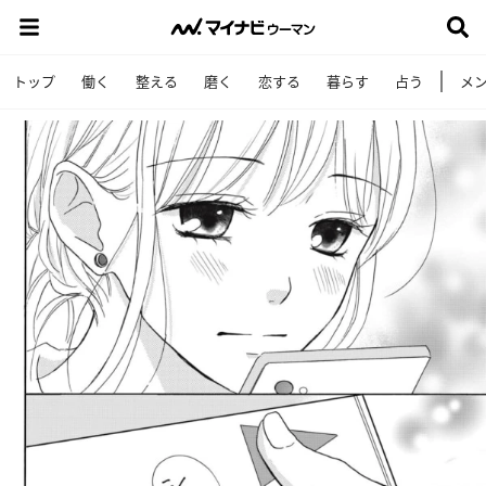
トップ
働く
整える
磨く
恋する
暮らす
占う
メ