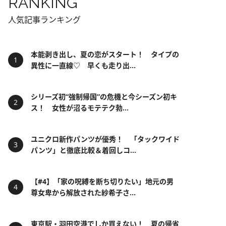
RANKING
人気記事ランキング
本能剥き出し、夏の恋がスタート！ タイプの
異性に一直線♡ 早くも走り出...
シリーズ初“強制帰国”の危機と今シーズン初キ
ス！ 女性が沼るモテテク勃...
ユニクロ新作パンツが優秀！ 「タックワイド
パンツ」と徹底比較＆着回しコ...
【#4】「家の呪縛を断ち切りたい」地元の男
尊女卑から解放された紗希子さ...
東京駅・羽田空港でしか買えない！ 夏の帰省