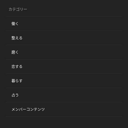
カテゴリー
働く
整える
磨く
恋する
暮らす
占う
メンバーコンテンツ