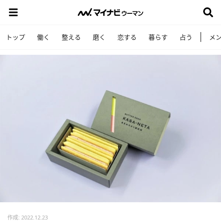
トップ
働く
整える
磨く
恋する
暮らす
占う
メ
作成: 2022.12.23