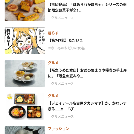
【無印良品】「ほめられかぼちゃ」シリーズの季
節限定お菓子が全1...
＃グルメニュース
暮らす
【第747話】ただいま
＃ないものねだりの女達。
グルメ
【阪急うめだ本店】お盆の集まりや帰省の手土産
に。「阪急の夏みや...
＃グルメニュース
グルメ
【ジェイアール名古屋タカシマヤ】か、かわいす
ぎる……!! 「ぴ...
＃グルメニュース
ファッション