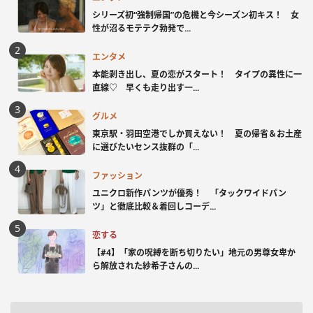
シリーズ初“強制帰国”の危機と今シーズン初キス！ 女
性が沼るモテテク勃発で...
エンタメ
本能剥き出し、夏の恋がスタート！ タイプの異性に一
直線♡ 早くも走り出す一...
グルメ
東京駅・羽田空港でしか買えない！ 夏の帰省＆お土産
に選びたいセンス抜群の「...
ファッション
ユニクロ新作パンツが優秀！ 「タックワイドパン
ツ」と徹底比較＆着回しコーデ...
恋する
【#4】「家の呪縛を断ち切りたい」地元の男尊女卑か
ら解放された紗希子さんの...