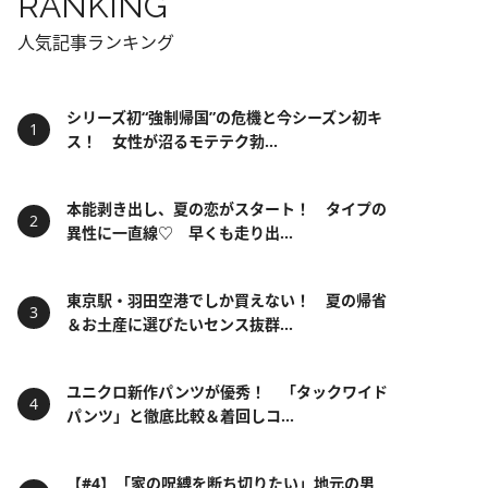
RANKING
人気記事ランキング
シリーズ初“強制帰国”の危機と今シーズン初キ
ス！ 女性が沼るモテテク勃...
本能剥き出し、夏の恋がスタート！ タイプの
異性に一直線♡ 早くも走り出...
東京駅・羽田空港でしか買えない！ 夏の帰省
＆お土産に選びたいセンス抜群...
ユニクロ新作パンツが優秀！ 「タックワイド
パンツ」と徹底比較＆着回しコ...
【#4】「家の呪縛を断ち切りたい」地元の男