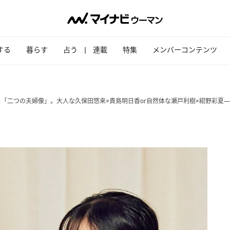
する
暮らす
占う
連載
特集
メンバーコンテンツ
る「二つの夫婦像」。大人な久保田悠来×貴島明日香or自然体な瀬戸利樹×紺野彩夏