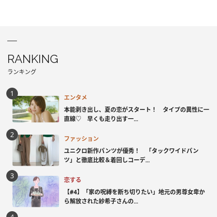
RANKING
ランキング
エンタメ
本能剥き出し、夏の恋がスタート！ タイプの異性に一
直線♡ 早くも走り出す一...
ファッション
ユニクロ新作パンツが優秀！ 「タックワイドパン
ツ」と徹底比較＆着回しコーデ...
恋する
【#4】「家の呪縛を断ち切りたい」地元の男尊女卑か
ら解放された紗希子さんの...