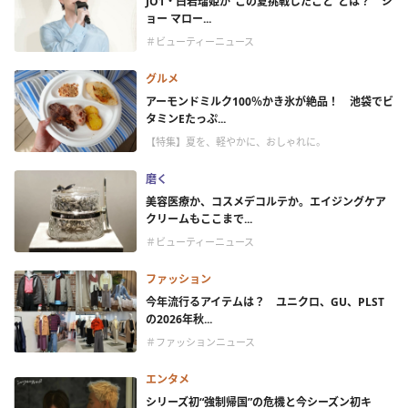
JO1・白岩瑠姫が“この夏挑戦したこと”とは？ ジ
ョー マロー...
＃ビューティーニュース
グルメ
アーモンドミルク100％かき氷が絶品！ 池袋でビ
タミンEたっぷ...
【特集】夏を、軽やかに、おしゃれに。
磨く
美容医療か、コスメデコルテか。エイジングケア
クリームもここまで...
＃ビューティーニュース
ファッション
今年流行るアイテムは？ ユニクロ、GU、PLST
の2026年秋...
＃ファッションニュース
エンタメ
シリーズ初“強制帰国”の危機と今シーズン初キ