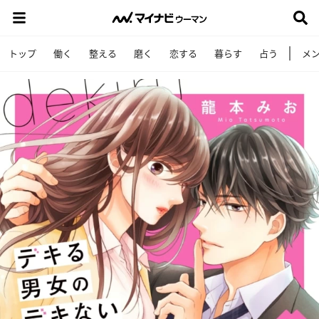
トップ
働く
整える
磨く
恋する
暮らす
占う
メ