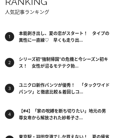
RANKING
人気記事ランキング
本能剥き出し、夏の恋がスタート！ タイプの
異性に一直線♡ 早くも走り出...
シリーズ初“強制帰国”の危機と今シーズン初キ
ス！ 女性が沼るモテテク勃...
ユニクロ新作パンツが優秀！ 「タックワイド
パンツ」と徹底比較＆着回しコ...
【#4】「家の呪縛を断ち切りたい」地元の男
尊女卑から解放された紗希子さ...
東京駅・羽田空港でしか買えない！ 夏の帰省