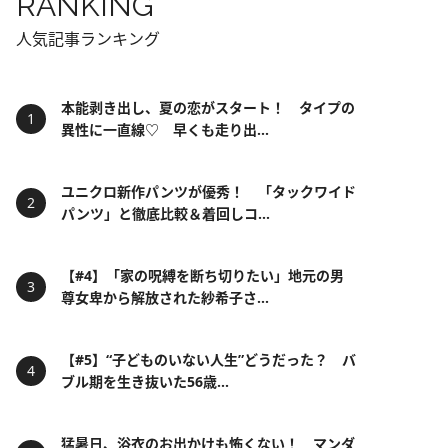
RANKING
人気記事ランキング
本能剥き出し、夏の恋がスタート！ タイプの
異性に一直線♡ 早くも走り出...
ユニクロ新作パンツが優秀！ 「タックワイド
パンツ」と徹底比較＆着回しコ...
【#4】「家の呪縛を断ち切りたい」地元の男
尊女卑から解放された紗希子さ...
【#5】“子どものいない人生”どうだった？ バ
ブル期を生き抜いた56歳...
猛暑日、浴衣のお出かけも怖くない！ マンダ