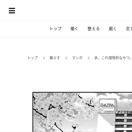
トップ
働く
整える
磨く
恋
トップ
暮らす
マンガ
あ、これ理想的なやつ