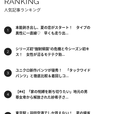
RANKING
人気記事ランキング
本能剥き出し、夏の恋がスタート！ タイプの
異性に一直線♡ 早くも走り出...
シリーズ初“強制帰国”の危機と今シーズン初キ
ス！ 女性が沼るモテテク勃...
ユニクロ新作パンツが優秀！ 「タックワイド
パンツ」と徹底比較＆着回しコ...
【#4】「家の呪縛を断ち切りたい」地元の男
尊女卑から解放された紗希子さ...
東京駅・羽田空港でしか買えない！ 夏の帰省