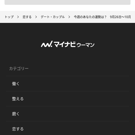
トップ
恋する
デート・カップル
今週のあなたの運勢は？ 9月26日～10月2
カテゴリー
働く
整える
磨く
恋する