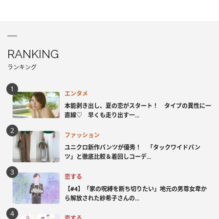
RANKING
ランキング
エンタメ
本能剥き出し、夏の恋がスタート！ タイプの異性に一
直線♡ 早くも走り出す一...
ファッション
ユニクロ新作パンツが優秀！ 「タックワイドパン
ツ」と徹底比較＆着回しコーデ...
恋する
【#4】「家の呪縛を断ち切りたい」地元の男尊女卑か
ら解放された紗希子さんの...
恋する