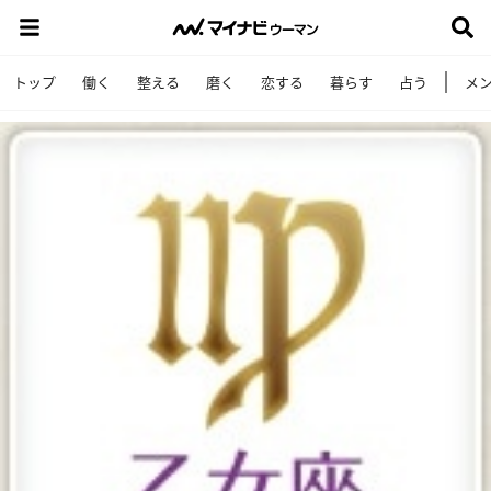
トップ
働く
整える
磨く
恋する
暮らす
占う
メ