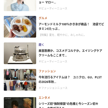
ョー マロー...
＃ビューティーニュース
グルメ
アーモンドミルク100％かき氷が絶品！ 池袋でビ
タミンEたっぷ...
【特集】夏を、軽やかに、おしゃれに。
磨く
美容医療か、コスメデコルテか。エイジングケア
クリームもここまで...
＃ビューティーニュース
ファッション
今年流行るアイテムは？ ユニクロ、GU、PLST
の2026年秋...
＃ファッションニュース
エンタメ
シリーズ初“強制帰国”の危機と今シーズン初キ