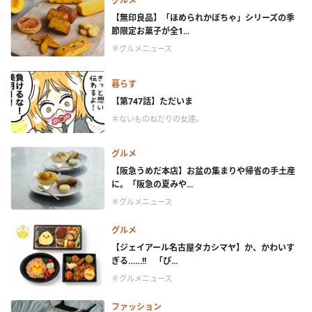
グルメ
【無印良品】「ほめられかぼちゃ」シリーズの季
節限定お菓子が全1...
＃グルメニュース
暮らす
【第747話】ただいま
＃ないものねだりの女達。
グルメ
【阪急うめだ本店】お盆の集まりや帰省の手土産
に。「阪急の夏みや...
＃グルメニュース
グルメ
【ジェイアール名古屋タカシマヤ】か、かわいす
ぎる……!! 「ぴ...
＃グルメニュース
ファッション