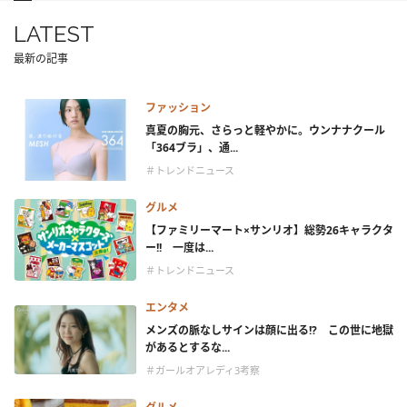
LATEST
最新の記事
ファッション
真夏の胸元、さらっと軽やかに。ウンナナクール
「364ブラ」、通...
＃トレンドニュース
グルメ
【ファミリーマート×サンリオ】総勢26キャラクタ
ー!! 一度は...
＃トレンドニュース
エンタメ
メンズの脈なしサインは顔に出る!? この世に地獄
があるとするな...
＃ガールオアレディ3考察