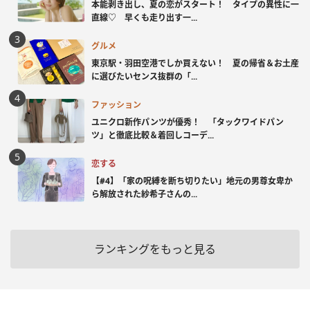
本能剥き出し、夏の恋がスタート！ タイプの異性に一
直線♡ 早くも走り出す一...
グルメ
東京駅・羽田空港でしか買えない！ 夏の帰省＆お土産
に選びたいセンス抜群の「...
ファッション
ユニクロ新作パンツが優秀！ 「タックワイドパン
ツ」と徹底比較＆着回しコーデ...
恋する
【#4】「家の呪縛を断ち切りたい」地元の男尊女卑か
ら解放された紗希子さんの...
ランキングをもっと見る