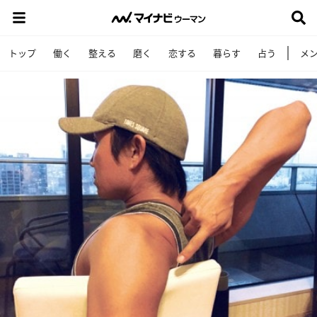
トップ
働く
整える
磨く
恋する
暮らす
占う
メ