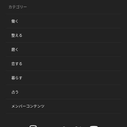
カテゴリー
働く
整える
磨く
恋する
暮らす
占う
メンバーコンテンツ