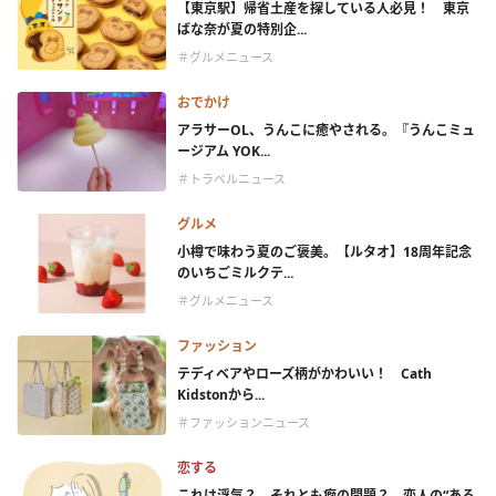
【東京駅】帰省土産を探している人必見！ 東京
ばな奈が夏の特別企...
＃グルメニュース
おでかけ
アラサーOL、うんこに癒やされる。『うんこミュ
ージアム YOK...
＃トラベルニュース
グルメ
小樽で味わう夏のご褒美。【ルタオ】18周年記念
のいちごミルクテ...
＃グルメニュース
ファッション
テディベアやローズ柄がかわいい！ Cath
Kidstonから...
＃ファッションニュース
恋する
これは浮気？ それとも癖の問題？ 恋人の“ある