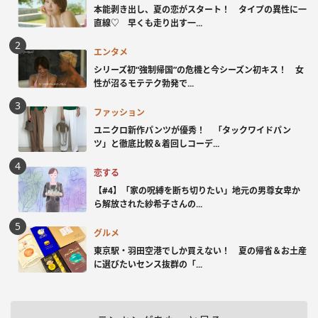
本能剥き出し、夏の恋がスタート！ タイプの異性に一
直線♡ 早くも走り出す一...
エンタメ
シリーズ初“強制帰国”の危機と今シーズン初キス！ 女
性が沼るモテテク勃発で...
ファッション
ユニクロ新作パンツが優秀！ 「タックワイドパン
ツ」と徹底比較＆着回しコーデ...
恋する
【#4】「家の呪縛を断ち切りたい」地元の男尊女卑か
ら解放された紗希子さんの...
グルメ
東京駅・羽田空港でしか買えない！ 夏の帰省＆お土産
に選びたいセンス抜群の「...