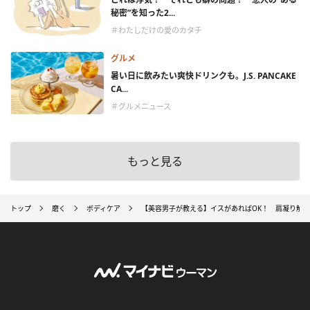
秘密”を知った2...
＃わたしだけの愛のカタチ
グルメ
暑い日に飲みたい爽快ドリンクも。J.S. PANCAKE
CA...
＃グルメニュース
もっと見る
トップ
磨く
ボディケア
【美容男子が教える】イスがあればOK！ 肩凝り解