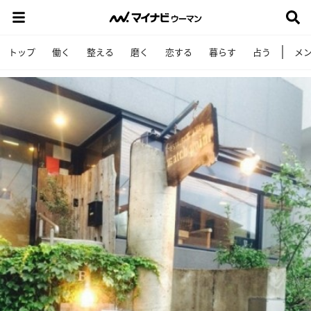
トップ
働く
整える
磨く
恋する
暮らす
占う
メ