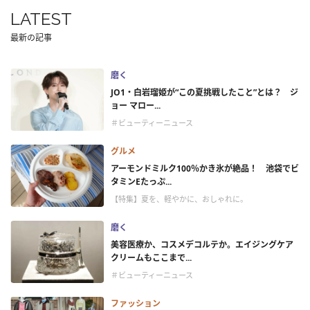
LATEST
最新の記事
磨く
JO1・白岩瑠姫が“この夏挑戦したこと”とは？ ジ
ョー マロー...
＃ビューティーニュース
グルメ
アーモンドミルク100％かき氷が絶品！ 池袋でビ
タミンEたっぷ...
【特集】夏を、軽やかに、おしゃれに。
磨く
美容医療か、コスメデコルテか。エイジングケア
クリームもここまで...
＃ビューティーニュース
ファッション