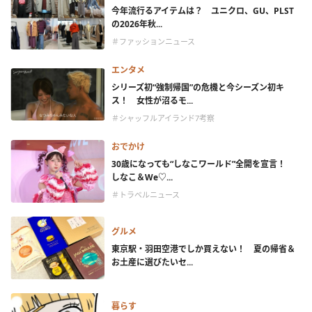
今年流行るアイテムは？ ユニクロ、GU、PLST
の2026年秋...
＃ファッションニュース
エンタメ
シリーズ初“強制帰国”の危機と今シーズン初キ
ス！ 女性が沼るモ...
＃シャッフルアイランド7考察
おでかけ
30歳になっても“しなこワールド”全開を宣言！
しなこ＆We♡...
＃トラベルニュース
グルメ
東京駅・羽田空港でしか買えない！ 夏の帰省＆
お土産に選びたいセ...
暮らす