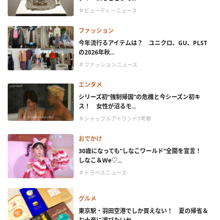
＃ビューティーニュース
ファッション
今年流行るアイテムは？ ユニクロ、GU、PLST
の2026年秋...
＃ファッションニュース
エンタメ
シリーズ初“強制帰国”の危機と今シーズン初キ
ス！ 女性が沼るモ...
＃シャッフルアイランド7考察
おでかけ
30歳になっても“しなこワールド”全開を宣言！
しなこ＆We♡...
＃トラベルニュース
グルメ
東京駅・羽田空港でしか買えない！ 夏の帰省＆