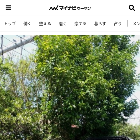
トップ
働く
整える
磨く
恋する
暮らす
占う
メ