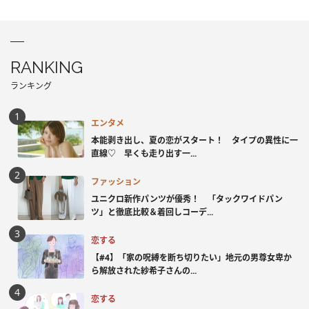
RANKING
ランキング
エンタメ
本能剥き出し、夏の恋がスタート！ タイプの異性に一
直線♡ 早くも走り出す一...
ファッション
ユニクロ新作パンツが優秀！ 「タックワイドパン
ツ」と徹底比較＆着回しコーデ...
恋する
【#4】「家の呪縛を断ち切りたい」地元の男尊女卑か
ら解放された紗希子さんの...
恋する