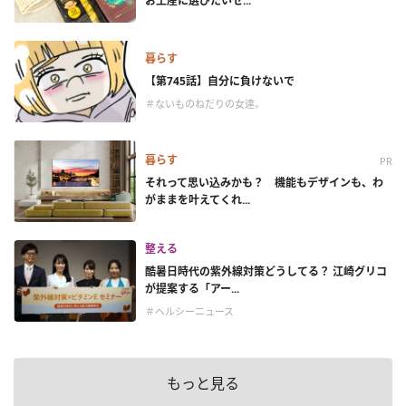
お土産に選びたいセ...
暮らす
【第745話】自分に負けないで
＃ないものねだりの女達。
暮らす
PR
それって思い込みかも？ 機能もデザインも、わ
がままを叶えてくれ...
整える
酷暑日時代の紫外線対策どうしてる？ 江崎グリコ
が提案する「アー...
＃ヘルシーニュース
もっと見る