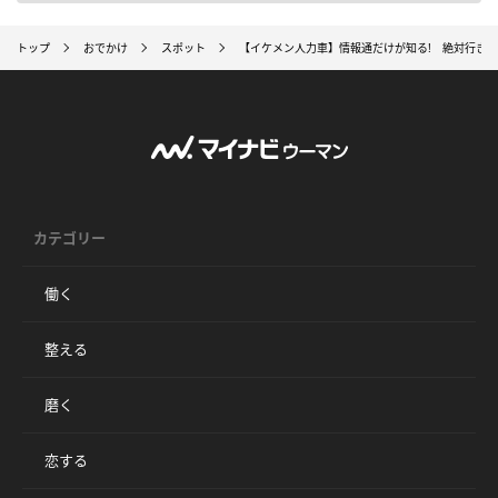
トップ
おでかけ
スポット
【イケメン人力車】情報通だけが知る! 絶対行き
カテゴリー
働く
整える
磨く
恋する