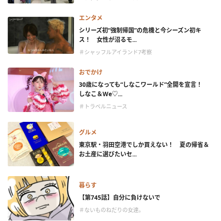
エンタメ
シリーズ初“強制帰国”の危機と今シーズン初キ
ス！ 女性が沼るモ...
＃シャッフルアイランド7考察
おでかけ
30歳になっても“しなこワールド”全開を宣言！
しなこ＆We♡...
＃トラベルニュース
グルメ
東京駅・羽田空港でしか買えない！ 夏の帰省＆
お土産に選びたいセ...
暮らす
【第745話】自分に負けないで
＃ないものねだりの女達。