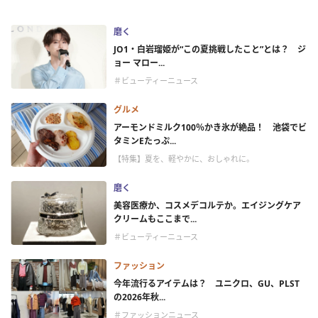
磨く
JO1・白岩瑠姫が“この夏挑戦したこと”とは？ ジ
ョー マロー...
＃ビューティーニュース
グルメ
アーモンドミルク100％かき氷が絶品！ 池袋でビ
タミンEたっぷ...
【特集】夏を、軽やかに、おしゃれに。
磨く
美容医療か、コスメデコルテか。エイジングケア
クリームもここまで...
＃ビューティーニュース
ファッション
今年流行るアイテムは？ ユニクロ、GU、PLST
の2026年秋...
＃ファッションニュース