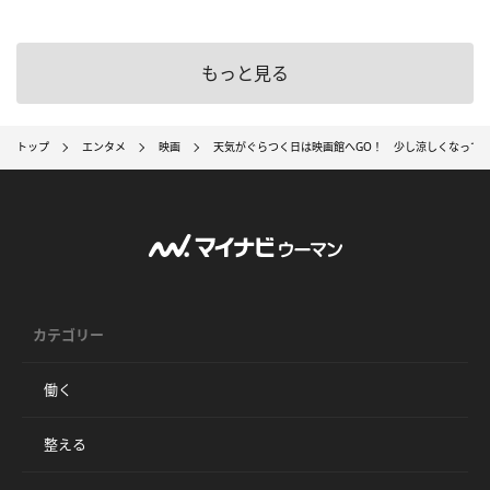
もっと見る
トップ
エンタメ
映画
天気がぐらつく日は映画館へGO！ 少し涼しくなってき
カテゴリー
働く
整える