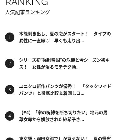
RANKING
人気記事ランキング
本能剥き出し、夏の恋がスタート！ タイプの
異性に一直線♡ 早くも走り出...
シリーズ初“強制帰国”の危機と今シーズン初キ
ス！ 女性が沼るモテテク勃...
ユニクロ新作パンツが優秀！ 「タックワイド
パンツ」と徹底比較＆着回しコ...
【#4】「家の呪縛を断ち切りたい」地元の男
尊女卑から解放された紗希子さ...
東京駅・羽田空港でしか買えない！ 夏の帰省