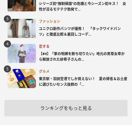
シリーズ初“強制帰国”の危機と今シーズン初キス！ 女
性が沼るモテテク勃発で...
ファッション
ユニクロ新作パンツが優秀！ 「タックワイドパン
ツ」と徹底比較＆着回しコーデ...
恋する
【#4】「家の呪縛を断ち切りたい」地元の男尊女卑か
ら解放された紗希子さんの...
グルメ
東京駅・羽田空港でしか買えない！ 夏の帰省＆お土産
に選びたいセンス抜群の「...
ランキングをもっと見る