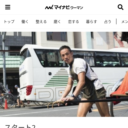
トップ
働く
整える
磨く
恋する
暮らす
占う
メ
スタート2