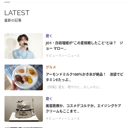
LATEST
最新の記事
磨く
JO1・白岩瑠姫が“この夏挑戦したこと”とは？ ジ
ョー マロー...
＃ビューティーニュース
グルメ
アーモンドミルク100％かき氷が絶品！ 池袋でビ
タミンEたっぷ...
【特集】夏を、軽やかに、おしゃれに。
磨く
美容医療か、コスメデコルテか。エイジングケア
クリームもここまで...
＃ビューティーニュース