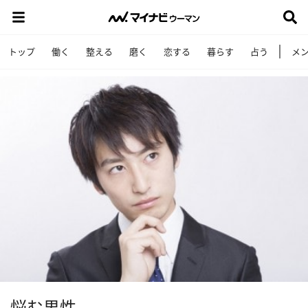
トップ
働く
整える
磨く
恋する
暮らす
占う
メ
悩む男性