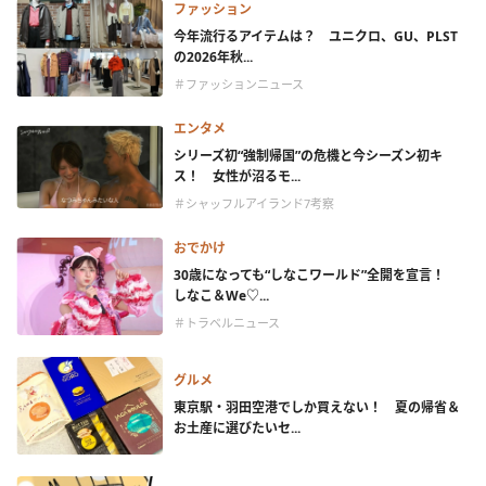
ファッション
今年流行るアイテムは？ ユニクロ、GU、PLST
の2026年秋...
＃ファッションニュース
エンタメ
シリーズ初“強制帰国”の危機と今シーズン初キ
ス！ 女性が沼るモ...
＃シャッフルアイランド7考察
おでかけ
30歳になっても“しなこワールド”全開を宣言！
しなこ＆We♡...
＃トラベルニュース
グルメ
東京駅・羽田空港でしか買えない！ 夏の帰省＆
お土産に選びたいセ...