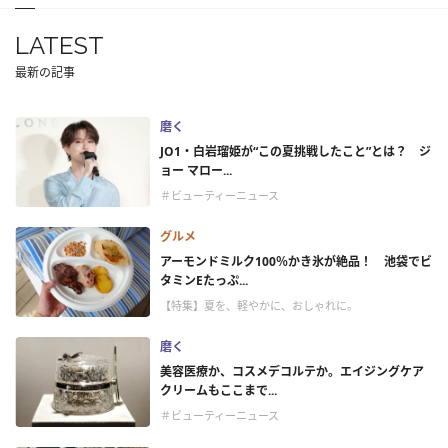
LATEST
最新の記事
磨く
JO1・白岩瑠姫が“この夏挑戦したこと”とは？ ジ
ョー マロー...
＃ビューティーニュース
グルメ
アーモンドミルク100％かき氷が絶品！ 池袋でビ
タミンEたっぷ...
【特集】夏を、軽やかに、おしゃれに。
磨く
美容医療か、コスメデコルテか。エイジングケア
クリームもここまで...
＃ビューティーニュース