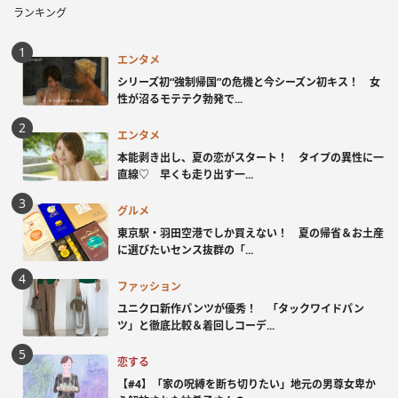
ランキング
エンタメ
シリーズ初“強制帰国”の危機と今シーズン初キス！ 女
性が沼るモテテク勃発で...
エンタメ
本能剥き出し、夏の恋がスタート！ タイプの異性に一
直線♡ 早くも走り出す一...
グルメ
東京駅・羽田空港でしか買えない！ 夏の帰省＆お土産
に選びたいセンス抜群の「...
ファッション
ユニクロ新作パンツが優秀！ 「タックワイドパン
ツ」と徹底比較＆着回しコーデ...
恋する
【#4】「家の呪縛を断ち切りたい」地元の男尊女卑か