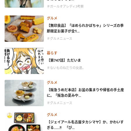
＃ガールオアレディ3考察
グルメ
【無印良品】「ほめられかぼちゃ」シリーズの季
節限定お菓子が全1...
＃グルメニュース
暮らす
【第747話】ただいま
＃ないものねだりの女達。
グルメ
【阪急うめだ本店】お盆の集まりや帰省の手土産
に。「阪急の夏みや...
＃グルメニュース
グルメ
【ジェイアール名古屋タカシマヤ】か、かわいす
ぎる……!! 「ぴ...