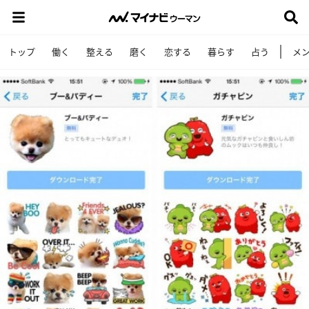
トップ
働く
整える
磨く
恋する
暮らす
占う
メ