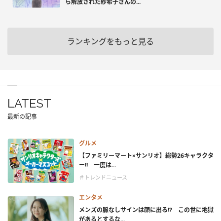
ら解放された紗希子さんの...
ランキングをもっと見る
LATEST
最新の記事
グルメ
【ファミリーマート×サンリオ】総勢26キャラクタ
ー!! 一度は...
＃トレンドニュース
エンタメ
メンズの脈なしサインは顔に出る!? この世に地獄
があるとするな...