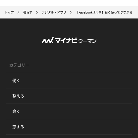
トップ
暮らす
デジタル・アプリ
【Facebook活用術】賢く使ってつながろう
カテゴリー
働く
整える
磨く
恋する