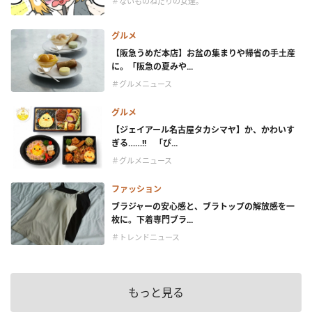
＃ないものねだりの女達。
グルメ
【阪急うめだ本店】お盆の集まりや帰省の手土産
に。「阪急の夏みや...
＃グルメニュース
グルメ
【ジェイアール名古屋タカシマヤ】か、かわいす
ぎる……!! 「ぴ...
＃グルメニュース
ファッション
ブラジャーの安心感と、ブラトップの解放感を一
枚に。下着専門ブラ...
＃トレンドニュース
もっと見る