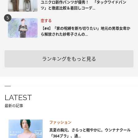
ユニクロ新作パンツが優秀！ 「タックワイドパン
ツ」と徹底比較＆着回しコーデ...
恋する
【#4】「家の呪縛を断ち切りたい」地元の男尊女卑か
ら解放された紗希子さんの...
ランキングをもっと見る
LATEST
最新の記事
ファッション
真夏の胸元、さらっと軽やかに。ウンナナクール
「364ブラ」、通...