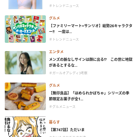
＃トレンドニュース
グルメ
【ファミリーマート×サンリオ】総勢26キャラクタ
ー!! 一度は...
＃トレンドニュース
エンタメ
メンズの脈なしサインは顔に出る!? この世に地獄
があるとするな...
＃ガールオアレディ3考察
グルメ
【無印良品】「ほめられかぼちゃ」シリーズの季
節限定お菓子が全1...
＃グルメニュース
暮らす
【第747話】ただいま