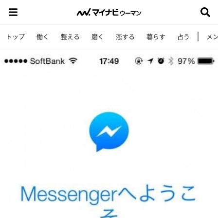
トップ
働く
整える
磨く
恋する
暮らす
占う
メ