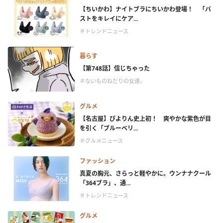
【ちいかわ】ナイトブラにちいかわ登場！ 「バ
ストをキレイにケア...
＃トレンドニュース
暮らす
【第748話】信じちゃった
＃ないものねだりの女達。
グルメ
【名古屋】ぴよりん史上初！ 爽やかな紫色が目
を引く「ブルーベリ...
＃グルメニュース
ファッション
真夏の胸元、さらっと軽やかに。ウンナナクール
「364ブラ」、通...
＃トレンドニュース
グルメ