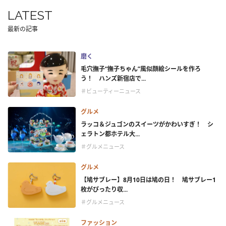
LATEST
最新の記事
磨く
毛穴撫子“撫子ちゃん”風似顔絵シールを作ろ
う！ ハンズ新宿店で...
＃ビューティーニュース
グルメ
ラッコ＆ジュゴンのスイーツがかわいすぎ！ シ
ェラトン都ホテル大...
＃グルメニュース
グルメ
【鳩サブレー】8月10日は鳩の日！ 鳩サブレー1
枚がぴったり収...
＃グルメニュース
ファッション