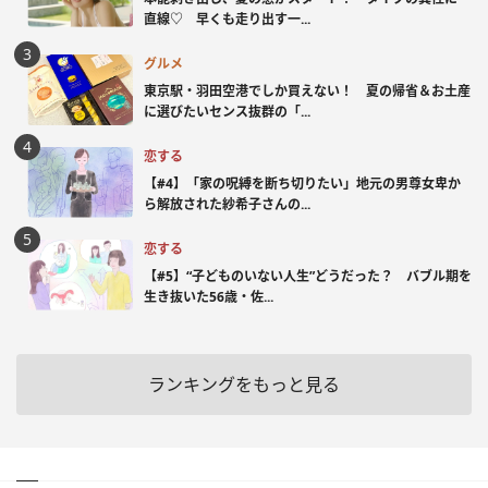
直線♡ 早くも走り出す一...
グルメ
東京駅・羽田空港でしか買えない！ 夏の帰省＆お土産
に選びたいセンス抜群の「...
恋する
【#4】「家の呪縛を断ち切りたい」地元の男尊女卑か
ら解放された紗希子さんの...
恋する
【#5】“子どものいない人生”どうだった？ バブル期を
生き抜いた56歳・佐...
ランキングをもっと見る