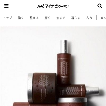
トップ
働く
整える
磨く
恋する
暮らす
占う
メ