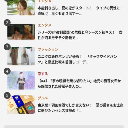
エンタメ
本能剥き出し、夏の恋がスタート！ タイプの異性に一
直線♡ 早くも走り出す一...
エンタメ
シリーズ初“強制帰国”の危機と今シーズン初キス！ 女
性が沼るモテテク勃発で...
ファッション
ユニクロ新作パンツが優秀！ 「タックワイドパン
ツ」と徹底比較＆着回しコーデ...
恋する
【#4】「家の呪縛を断ち切りたい」地元の男尊女卑か
ら解放された紗希子さんの...
グルメ
東京駅・羽田空港でしか買えない！ 夏の帰省＆お土産
に選びたいセンス抜群の「...