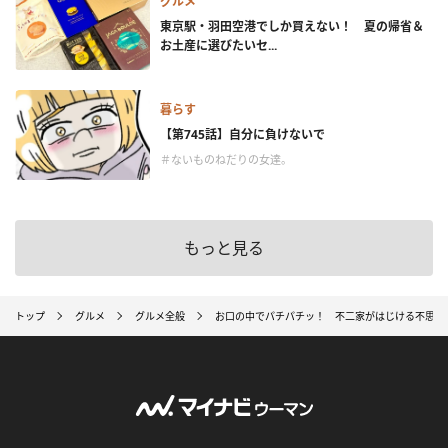
グルメ
東京駅・羽田空港でしか買えない！ 夏の帰省＆
お土産に選びたいセ...
暮らす
【第745話】自分に負けないで
＃ないものねだりの女達。
もっと見る
トップ
グルメ
グルメ全般
お口の中でパチパチッ！ 不二家がはじける不思議