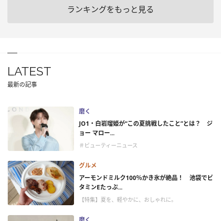
ランキングをもっと見る
LATEST
最新の記事
磨く
JO1・白岩瑠姫が“この夏挑戦したこと”とは？ ジ
ョー マロー...
＃ビューティーニュース
グルメ
アーモンドミルク100％かき氷が絶品！ 池袋でビ
タミンEたっぷ...
【特集】夏を、軽やかに、おしゃれに。
磨く