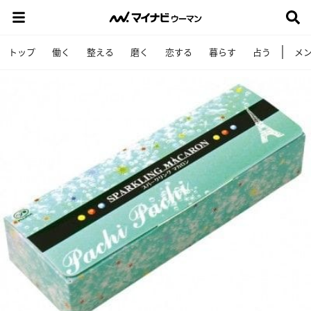
トップ
働く
整える
磨く
恋する
暮らす
占う
メ