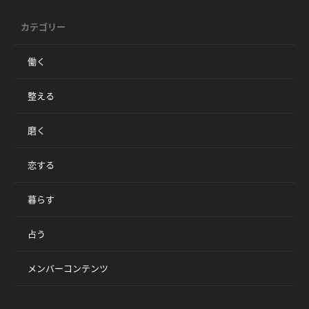
カテゴリー
働く
整える
磨く
恋する
暮らす
占う
メンバーコンテンツ